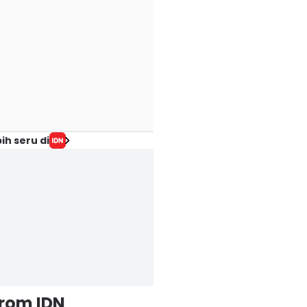
ih seru di
from IDN