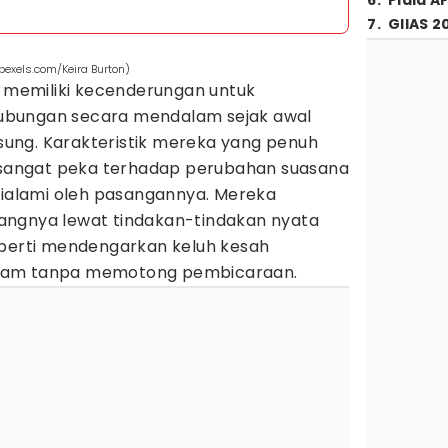
6
.
Piala A
7
.
GIIAS 2
exels.com/Keira Burton)
i memiliki kecenderungan untuk
ubungan secara mendalam sejak awal
ung. Karakteristik mereka yang penuh
angat peka terhadap perubahan suasana
 dialami oleh pasangannya. Mereka
angnya lewat tindakan-tindakan nyata
eperti mendengarkan keluh kesah
jam tanpa memotong pembicaraan.