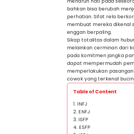
menaruh hati pada seseora
bahkan bisa berubah menja
perhatian. Sifat rela berk
membuat mereka dikenal s
enggan berpaling.
Sikap totalitas dalam hubu
melainkan cerminan dari ka
pada komitmen jangka panj
dapat mempermudah pem
memperlakukan pasangan de
cowok yang terkenal bucin 
Table of Content
1. INFJ
2. ENFJ
3. ISFP
4. ESFP