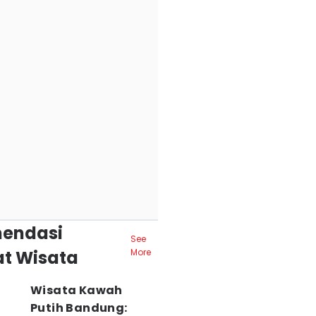
endasi
See
t Wisata
More
Wisata Kawah
Putih Bandung: