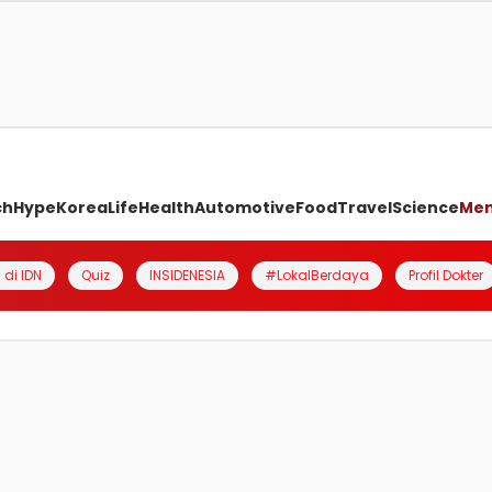
ch
Hype
Korea
Life
Health
Automotive
Food
Travel
Science
Me
 di IDN
Quiz
INSIDENESIA
#LokalBerdaya
Profil Dokter