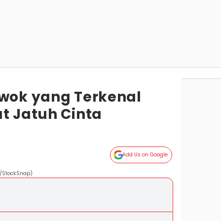
owok yang Terkenal
t Jatuh Cinta
Add Us on Google
m/StockSnap)