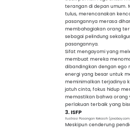
terangan di depan umum. 
tulus, merencanakan kenc
pasangannya merasa diharg
membahagiakan orang terc
sebagai pelindung sekaligu
pasangannya.
Sifat mengayomi yang melek
membuat mereka menomo
dibandingkan dengan ego 
energi yang besar untuk 
meminimalkan terjadinya 
jatuh cinta, fokus hidup m
memastikan bahwa orang 
perlakuan terbaik yang bis
3. ISFP
Ilustrasi Pasangan Kekasih (pixabay.co
Meskipun cenderung pendia