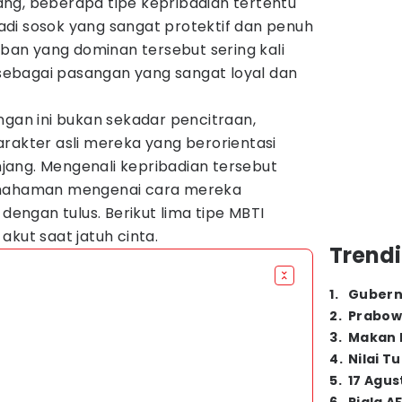
ng, beberapa tipe kepribadian tertentu
di sosok yang sangat protektif dan penuh
orban yang dominan tersebut sering kali
ebagai pasangan yang sangat loyal dan
ngan ini bukan sekadar pencitraan,
rakter asli mereka yang berorientasi
ang. Mengenali kepribadian tersebut
ahaman mengenai cara mereka
ngan tulus. Berikut lima tipe MBTI
akut saat jatuh cinta.
Trendi
1
.
Gubern
2
.
Prabow
3
.
Makan B
4
.
Nilai T
5
.
17 Agus