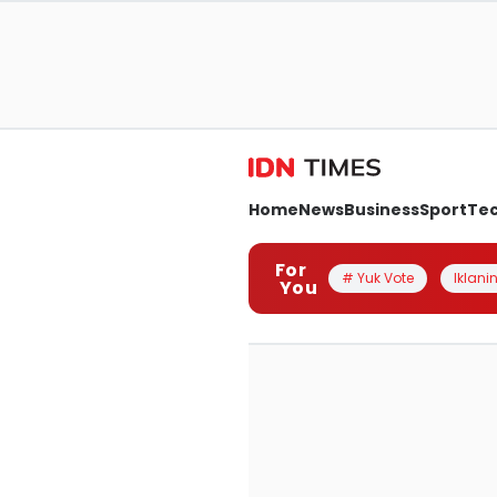
Home
News
Business
Sport
Te
For
# Yuk Vote
Iklanin
You