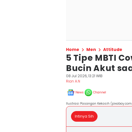
Home
Men
Attitude
5 Tipe MBTI C
Bucin Akut saa
08 Jul 2026, 13:21 WIB
Rian A.N
News
Channel
Ilustrasi Pasangan Kekasih (pixabay.co
Intinya Sih