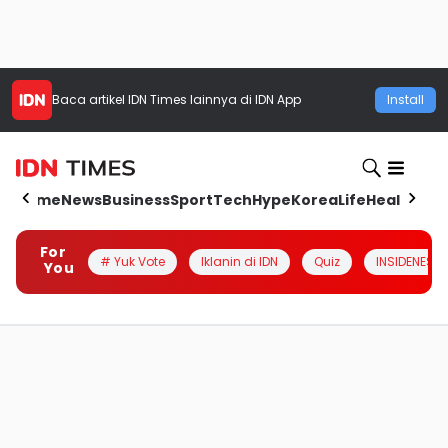
Baca artikel
IDN Times
lainnya di IDN App
Install
Home
News
Business
Sport
Tech
Hype
Korea
Life
Health
Aut
For
# Yuk Vote
Iklanin di IDN
Quiz
INSIDENESIA
You