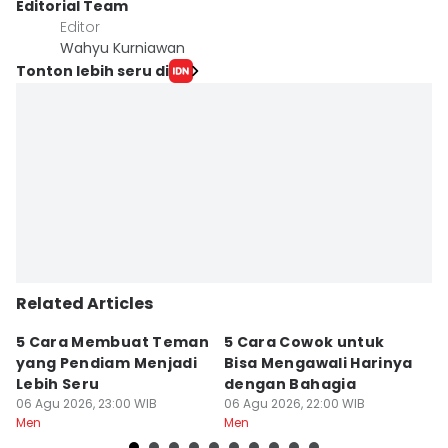
Editorial Team
Editor
Wahyu Kurniawan
Tonton lebih seru di
Related Articles
5 Cara Membuat Teman
5 Cara Cowok untuk
5
yang Pendiam Menjadi
Bisa Mengawali Harinya
P
Lebih Seru
dengan Bahagia
d
06 Agu 2026, 23:00 WIB
06 Agu 2026, 22:00 WIB
06
Men
Men
M