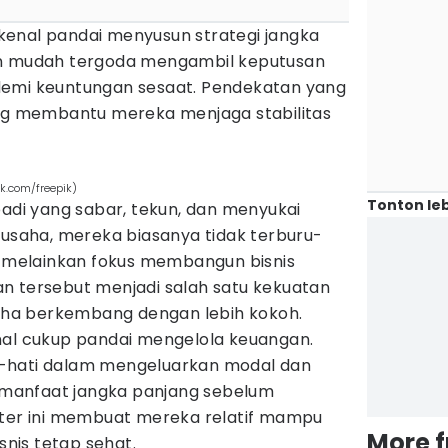
dikenal pandai menyusun strategi jangka
an mudah tergoda mengambil keputusan
demi keuntungan sesaat. Pendekatan yang
ing membantu mereka menjaga stabilitas
ik.com/freepik)
Tonton leb
badi yang sabar, tekun, dan menyukai
 usaha, mereka biasanya tidak terburu-
n, melainkan fokus membangun bisnis
n tersebut menjadi salah satu kekuatan
ha berkembang dengan lebih kokoh.
ikenal cukup pandai mengelola keuangan.
-hati dalam mengeluarkan modal dan
manfaat jangka panjang sebelum
kter ini membuat mereka relatif mampu
More 
snis tetap sehat.