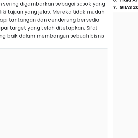
6
.
Piala A
n sering digambarkan sebagai sosok yang
7
.
GIIAS 2
iliki tujuan yang jelas. Mereka tidak mudah
pi tantangan dan cenderung bersedia
ai target yang telah ditetapkan. Sifat
ang baik dalam membangun sebuah bisnis