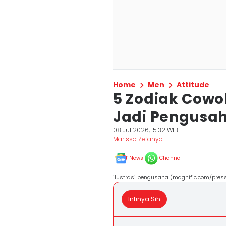
Home
Men
Attitude
5 Zodiak Cowo
Jadi Pengusah
08 Jul 2026, 15:32 WIB
Marissa Zefanya
News
Channel
ilustrasi pengusaha (magnific.com/press
Intinya Sih