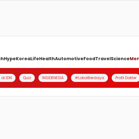
ch
Hype
Korea
Life
Health
Automotive
Food
Travel
Science
Me
 di IDN
Quiz
INSIDENESIA
#LokalBerdaya
Profil Dokter