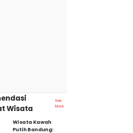
endasi
See
t Wisata
More
Wisata Kawah
Putih Bandung: