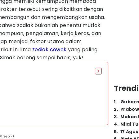
 hingga memiliki kemampuan membaca
arakter tersebut sering dikaitkan dengan
 membangun dan mengembangkan usaha.
t bahwa zodiak bukanlah penentu mutlak
mampuan, pengalaman, kerja keras, dan
etap menjadi faktor utama dalam
ikut ini lima
zodiak cowok
yang paling
Simak bareng sampai habis, yuk!
Trendi
1
.
Gubern
2
.
Prabow
3
.
Makan B
4
.
Nilai T
5
.
17 Agus
/freepik)