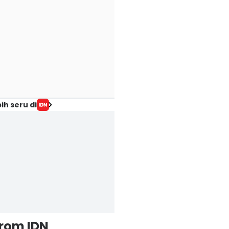
ih seru di
from IDN