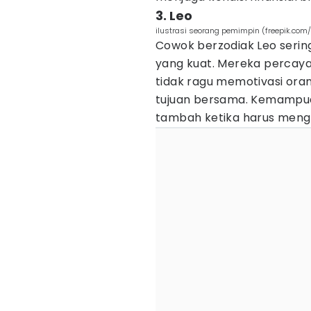
3. Leo
ilustrasi seorang pemimpin (freepik.co
Cowok berzodiak Leo serin
yang kuat. Mereka percaya
tidak ragu memotivasi ora
tujuan bersama. Kemampua
tambah ketika harus menge