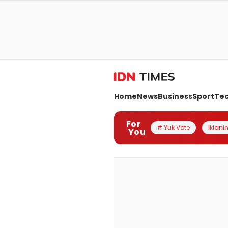
Home
News
Business
Sport
Te
For
# Yuk Vote
Iklanin
You