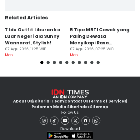
Related Articles
7 Ide Outfit Liburan ke
5 Tipe MBTI Cowok yang
5
Luar Negeri ala Sunny
Paling Dewasa
y
Wannarat, Stylish!
Menyikapi Rasa
L
07 Agu 2026, 11:25 WIB
Cemburu
07 Agu 2026, 07:25 WIB
06
Men
Men
M
About Us
Editorial Team
Contact Us
Terms of Services
Pedoman Media Siber
Index
Sitemap
Follow Us
Download