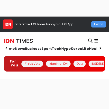
Baca artikel
IDN Times
lainnya di IDN App
Install
Home
News
Business
Sport
Tech
Hype
Korea
Life
Health
Aut
For
# Yuk Vote
Iklanin di IDN
Quiz
INSIDENESIA
You