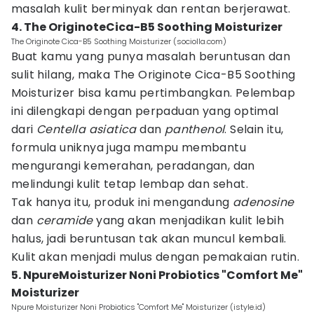
masalah kulit berminyak dan rentan berjerawat.
4. The OriginoteCica-B5 Soothing Moisturizer
The Originote Cica-B5 Soothing Moisturizer (sociolla.com)
Buat kamu yang punya masalah beruntusan dan
sulit hilang, maka The Originote Cica-B5 Soothing
Moisturizer bisa kamu pertimbangkan. Pelembap
ini dilengkapi dengan perpaduan yang optimal
dari
Centella asiatica
dan
panthenol
. Selain itu,
formula uniknya juga mampu membantu
mengurangi kemerahan, peradangan, dan
melindungi kulit tetap lembap dan sehat.
Tak hanya itu, produk ini mengandung
adenosine
dan
ceramide
yang akan menjadikan kulit lebih
halus, jadi beruntusan tak akan muncul kembali.
Kulit akan menjadi mulus dengan pemakaian rutin.
5. NpureMoisturizer Noni Probiotics "Comfort Me"
Moisturizer
Npure Moisturizer Noni Probiotics "Comfort Me" Moisturizer (istyle.id)