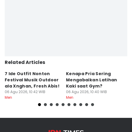
Related Articles
7 Ide Outfit Nonton
Kenapa Pria Sering
5
Festival Musik Outdoor
Mengabaikan Latihan
Li
ala Xnghan, Fresh Abis!
Kaki saat Gym?
N
06 Agu 2026, 10:42 WIB
06 Agu 2026, 10:40 WIB
06
Men
Men
M