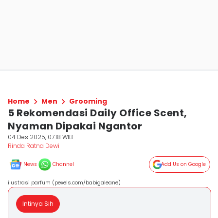
Home
Men
Grooming
5 Rekomendasi Daily Office Scent,
Nyaman Dipakai Ngantor
04 Des 2025, 07:18 WIB
Rinda Ratna Dewi
News
Channel
Add Us on Google
ilustrasi parfum (pexels.com/babigaleane)
Intinya Sih