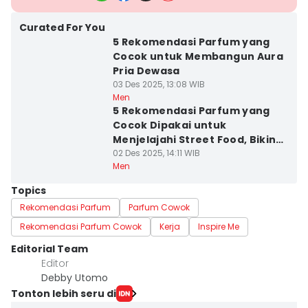
Curated For You
5 Rekomendasi Parfum yang
Cocok untuk Membangun Aura
Pria Dewasa
03 Des 2025, 13:08 WIB
Men
5 Rekomendasi Parfum yang
Cocok Dipakai untuk
Menjelajahi Street Food, Bikin
Fresh!
02 Des 2025, 14:11 WIB
Men
Topics
Rekomendasi Parfum
Parfum Cowok
Rekomendasi Parfum Cowok
Kerja
Inspire Me
Editorial Team
Editor
Debby Utomo
Tonton lebih seru di