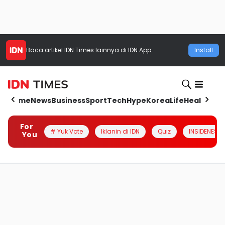
Baca artikel
IDN Times
lainnya di IDN App
Install
Home
News
Business
Sport
Tech
Hype
Korea
Life
Health
Aut
For
# Yuk Vote
Iklanin di IDN
Quiz
INSIDENESIA
You