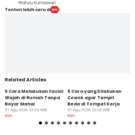
Wahyu Kurniawan
Tonton lebih seru di
Related Articles
5 Cara Melakukan Facial
5 Cara yang Dilakukan
7
Wajah di Rumah Tanpa
Cowok agar Tampil
S
Bayar Mahal
Beda di Tempat Kerja
Di
07 Agu 2026, 23:00 WIB
07 Agu 2026, 22:00 WIB
07
Men
Men
M