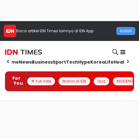
Baca artikel
IDN Times
lainnya di IDN App
Install
Home
News
Business
Sport
Tech
Hype
Korea
Life
Health
Aut
For
# Yuk Vote
Iklanin di IDN
Quiz
INSIDENESIA
You