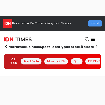
Baca artikel
IDN Times
lainnya di IDN App
Install
Home
News
Business
Sport
Tech
Hype
Korea
Life
Health
Aut
For
# Yuk Vote
Iklanin di IDN
Quiz
INSIDENESIA
You