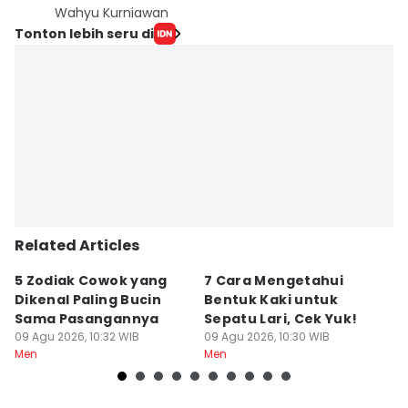
Wahyu Kurniawan
Tonton lebih seru di
Related Articles
5 Zodiak Cowok yang
7 Cara Mengetahui
K
Dikenal Paling Bucin
Bentuk Kaki untuk
S
Sama Pasangannya
Sepatu Lari, Cek Yuk!
y
09 Agu 2026, 10:32 WIB
09 Agu 2026, 10:30 WIB
09
Men
Men
M