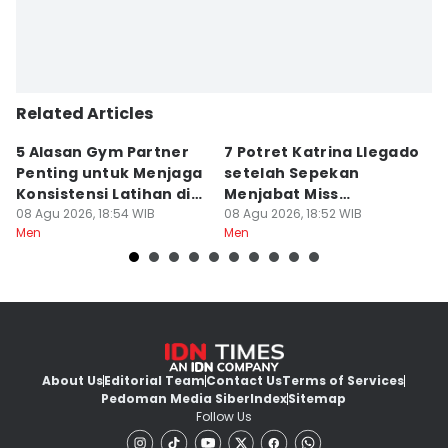
Related Articles
5 Alasan Gym Partner
7 Potret Katrina Llegado
7
Penting untuk Menjaga
setelah Sepekan
A
Konsistensi Latihan di
Menjabat Miss
M
Gym
08 Agu 2026, 18:54 WIB
Supranational 2026
08 Agu 2026, 18:52 WIB
08
Men
Men
M
About Us
Editorial Team
Contact Us
Terms of Services
Pedoman Media Siber
Index
Sitemap
Follow Us