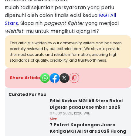
Itulah tadi sejumlah persyaratan yang perlu
dipenuhi oleh calon finalis edisi kedua
MGI All
Stars
. Siapa nih
pageant fighter
yang menjadi
wishlist
-mu untuk mengikuti ajang ini?
This article is written by our community writers and has been
carefully reviewed by our editorial team. We strive to provide
the most accurate and reliable information, ensuring high
standards of quality, credibility, and trustworthiness.
Share Article
Curated For You
Edisi Kedua MGI All Stars Bakal
Digelar pada Desember 2026
07 Jun 2026, 12:26 WIB
Men
7 Potret Kepulangan Juara
Ketiga MGI All Stars 2026 Huong