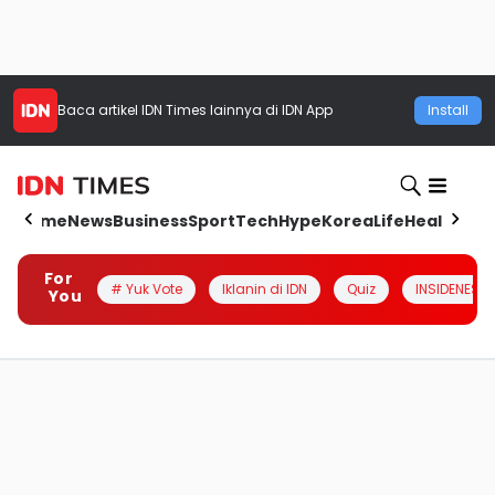
Baca artikel
IDN Times
lainnya di IDN App
Install
Home
News
Business
Sport
Tech
Hype
Korea
Life
Health
Aut
For
# Yuk Vote
Iklanin di IDN
Quiz
INSIDENESIA
You