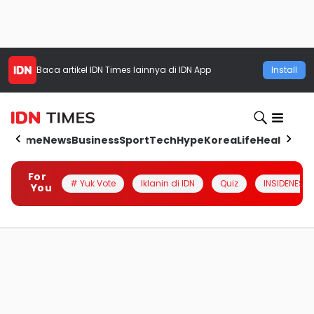
Baca artikel
IDN Times
lainnya di IDN App
Install
Home
News
Business
Sport
Tech
Hype
Korea
Life
Health
Aut
For
# Yuk Vote
Iklanin di IDN
Quiz
INSIDENESIA
You