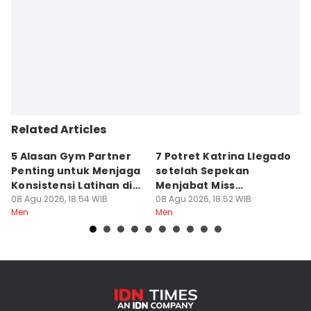
Related Articles
5 Alasan Gym Partner
7 Potret Katrina Llegado
7
Penting untuk Menjaga
setelah Sepekan
A
Konsistensi Latihan di
Menjabat Miss
M
Gym
08 Agu 2026, 18:54 WIB
Supranational 2026
08 Agu 2026, 18:52 WIB
08
Men
Men
M