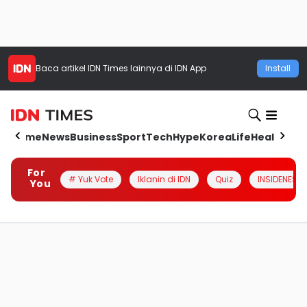
Baca artikel
IDN Times
lainnya di IDN App
Install
Home
News
Business
Sport
Tech
Hype
Korea
Life
Health
Aut
For
# Yuk Vote
Iklanin di IDN
Quiz
INSIDENESIA
You