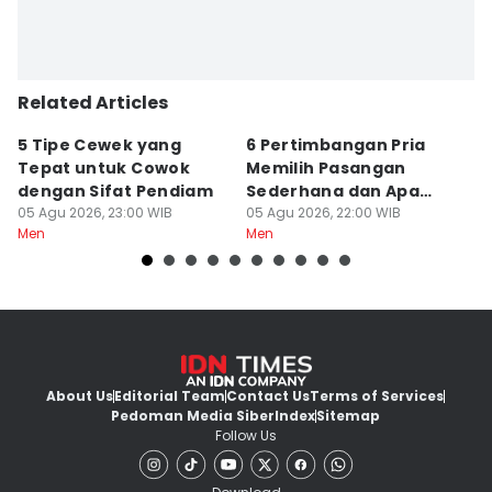
Related Articles
5 Tipe Cewek yang
6 Pertimbangan Pria
P
Tepat untuk Cowok
Memilih Pasangan
S
dengan Sifat Pendiam
Sederhana dan Apa
d
05 Agu 2026, 23:00 WIB
Adanya
05 Agu 2026, 22:00 WIB
05
Men
Men
M
About Us
Editorial Team
Contact Us
Terms of Services
Pedoman Media Siber
Index
Sitemap
Follow Us