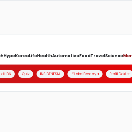
ch
Hype
Korea
Life
Health
Automotive
Food
Travel
Science
Me
 di IDN
Quiz
INSIDENESIA
#LokalBerdaya
Profil Dokter