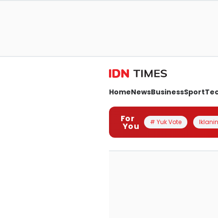
Home
News
Business
Sport
Te
For
# Yuk Vote
Iklanin
You