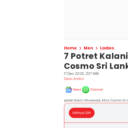
Home
Men
Ladies
7 Potret Kalan
Cosmo Sri Lank
17 Des 2025, 21:17 WIB
Dewi Andini
News
Channel
potret Kalani Athukorala, Miss Cosmo Sr
Intinya Sih