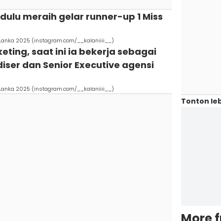
 dulu meraih gelar runner-up 1 Miss
i Lanka 2025 (instagram.com/__kalaniiii__)
eting, saat ini ia bekerja sebagai
ser dan Senior Executive agensi
i Lanka 2025 (instagram.com/__kalaniiii__)
Tonton leb
More 