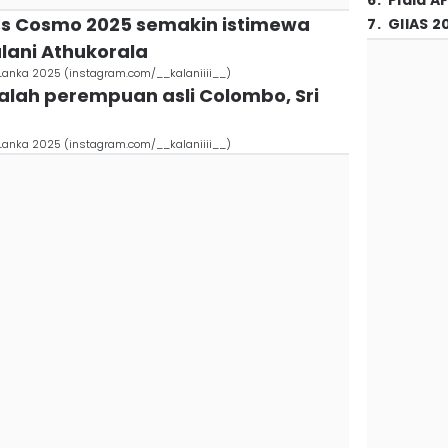
6
.
Piala A
Miss Cosmo 2025 semakin istimewa
7
.
GIIAS 2
alani Athukorala
i Lanka 2025 (instagram.com/__kalaniiii__)
dalah perempuan asli Colombo, Sri
i Lanka 2025 (instagram.com/__kalaniiii__)