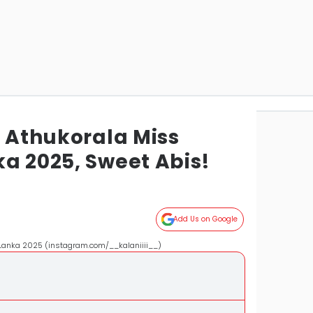
i Athukorala Miss
a 2025, Sweet Abis!
Add Us on Google
i Lanka 2025 (instagram.com/__kalaniiii__)