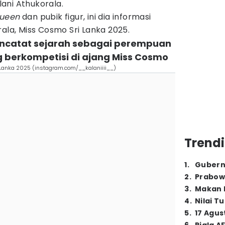
ani Athukorala.
queen
dan pubik figur, ini dia informasi
rala, Miss Cosmo Sri Lanka 2025.
mencatat sejarah sebagai perempuan
 berkompetisi di ajang Miss Cosmo
i Lanka 2025 (instagram.com/__kalaniiii__)
Trendi
1
.
Gubern
2
.
Prabow
3
.
Makan B
4
.
Nilai T
5
.
17 Agus