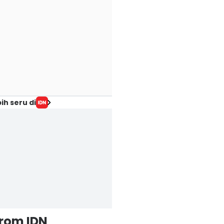
ih seru di
from IDN