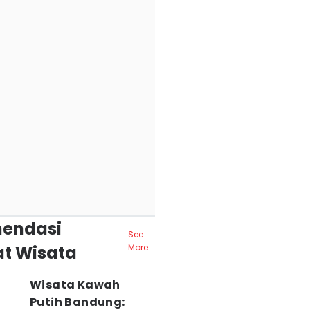
endasi
See
t Wisata
More
Wisata Kawah
Putih Bandung: