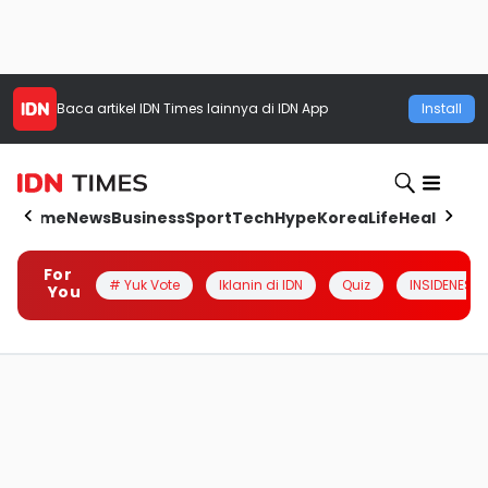
Baca artikel
IDN Times
lainnya di IDN App
Install
Home
News
Business
Sport
Tech
Hype
Korea
Life
Health
Aut
For
# Yuk Vote
Iklanin di IDN
Quiz
INSIDENESIA
You