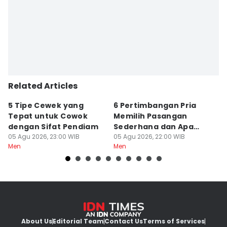
Related Articles
5 Tipe Cewek yang
6 Pertimbangan Pria
P
Tepat untuk Cowok
Memilih Pasangan
S
dengan Sifat Pendiam
Sederhana dan Apa
d
05 Agu 2026, 23:00 WIB
Adanya
05 Agu 2026, 22:00 WIB
05
Men
Men
M
About Us
Editorial Team
Contact Us
Terms of Services