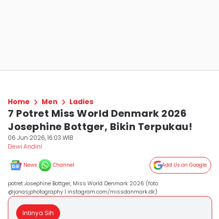
Home
Men
Ladies
7 Potret Miss World Denmark 2026
Josephine Bottger, Bikin Terpukau!
06 Jun 2026, 16:03 WIB
Dewi Andini
News
Channel
Add Us on Google
potret Josephine Bottger, Miss World Denmark 2026 (foto:
@jonasjphotography | instagram.com/missdanmark.dk)
Intinya Sih