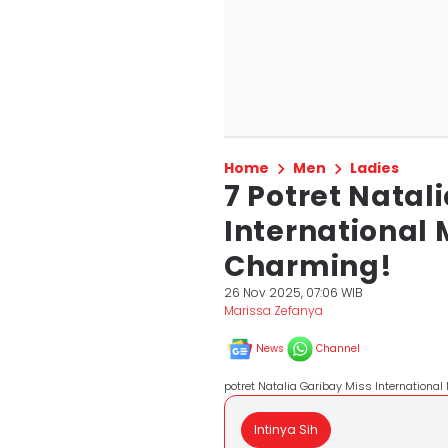
Home
Men
Ladies
7 Potret Natal
International 
Charming!
26 Nov 2025, 07:06 WIB
Marissa Zefanya
News
Channel
potret Natalia Garibay Miss Internationa
Intinya Sih