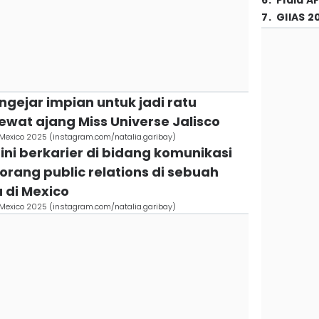
6
.
Piala A
7
.
GIIAS 2
ngejar impian untuk jadi ratu
ewat ajang Miss Universe Jalisco
l Mexico 2025 (instagram.com/natalia.garibay)
ini berkarier di bidang komunikasi
eorang public relations di sebuah
 di Mexico
l Mexico 2025 (instagram.com/natalia.garibay)