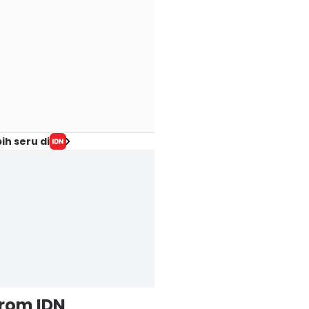
ih seru di
from IDN