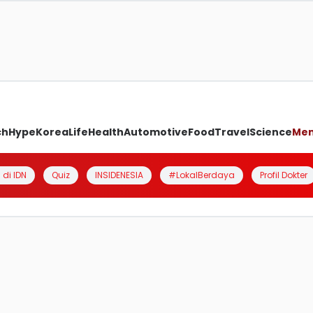
ch
Hype
Korea
Life
Health
Automotive
Food
Travel
Science
Me
 di IDN
Quiz
INSIDENESIA
#LokalBerdaya
Profil Dokter