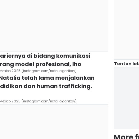
ariernya di bidang komunikasi
orang model profesional, lho
Tonton leb
l Mexico 2025 (instagram.com/natalia.garibay)
i, Natalia telah lama menjalankan
didikan dan human trafficking.
l Mexico 2025 (instagram.com/natalia.garibay)
More 