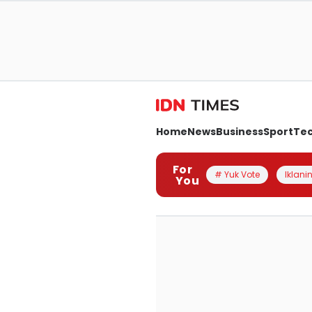
Home
News
Business
Sport
Te
For
# Yuk Vote
Iklanin
You