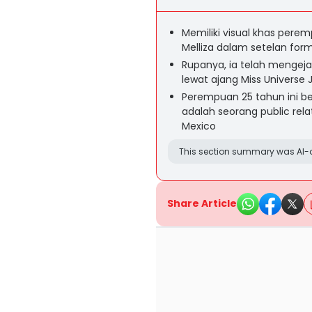
Memiliki visual khas pere
Melliza dalam setelan for
Rupanya, ia telah mengejar
lewat ajang Miss Universe J
Perempuan 25 tahun ini berk
adalah seorang public rel
Mexico
This section summary was AI-a
Share Article