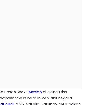
a Bosch, wakil
Mexico
di ajang Miss
ageant lovers
beralih ke wakil negara
national
2025. Natalia Garubay merupakan