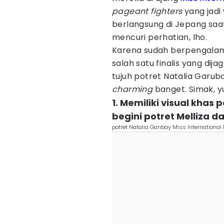
pageant fighters
yang jadi
berlangsung di Jepang saat
mencuri perhatian, lho.
Karena sudah berpengala
salah satu finalis yang dij
tujuh potret Natalia Garub
charming
banget. Simak, y
1. Memiliki visual kha
begini potret Melliza 
potret Natalia Garibay Miss Internationa