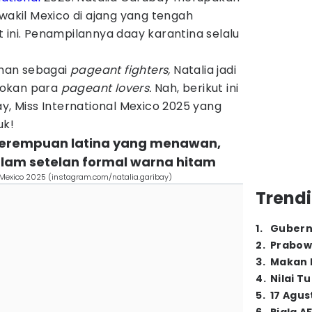
 wakil Mexico di ajang yang tengah
 ini. Penampilannya daay karantina selalu
man sebagai
pageant fighters,
Natalia jadi
agokan para
pageant lovers.
Nah, berikut ini
ay, Miss International Mexico 2025 yang
uk!
s perempuan latina yang menawan,
dalam setelan formal warna hitam
l Mexico 2025 (instagram.com/natalia.garibay)
Trendi
1
.
Gubern
2
.
Prabow
3
.
Makan B
4
.
Nilai T
5
.
17 Agus