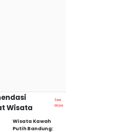
endasi
See
t Wisata
More
Wisata Kawah
Putih Bandung: