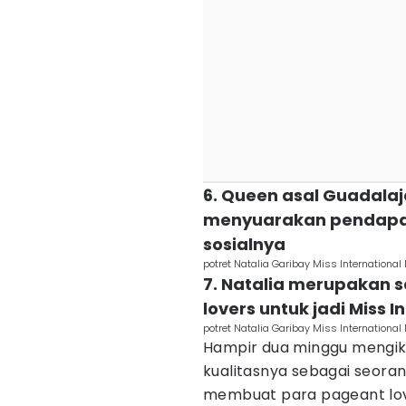
6. Queen asal Guadalaja
menyuarakan pendapatn
sosialnya
potret Natalia Garibay Miss Internationa
7. Natalia merupakan s
lovers untuk jadi Miss I
potret Natalia Garibay Miss Internationa
Hampir dua minggu mengiku
kualitasnya sebagai seora
membuat para pageant lov