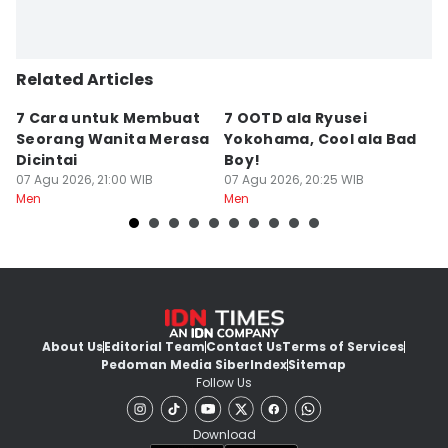
Related Articles
7 Cara untuk Membuat
7 OOTD ala Ryusei
5
Seorang Wanita Merasa
Yokohama, Cool ala Bad
Ku
Dicintai
Boy!
D
07 Agu 2026, 21:00 WIB
07 Agu 2026, 20:25 WIB
07
Men
Men
M
About Us
Editorial Team
Contact Us
Terms of Services
Pedoman Media Siber
Index
Sitemap
Follow Us
Download