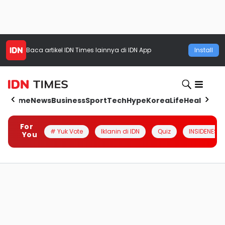
Baca artikel
IDN Times
lainnya di IDN App
Install
Home
News
Business
Sport
Tech
Hype
Korea
Life
Health
Aut
For
# Yuk Vote
Iklanin di IDN
Quiz
INSIDENESIA
You