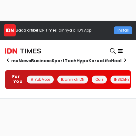
Baca artikel
IDN Times
lainnya di IDN App
Install
Home
News
Business
Sport
Tech
Hype
Korea
Life
Health
Aut
For
# Yuk Vote
Iklanin di IDN
Quiz
INSIDENESIA
You