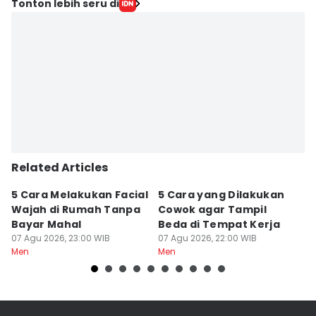
Tonton lebih seru di
Related Articles
5 Cara Melakukan Facial
5 Cara yang Dilakukan
7
Wajah di Rumah Tanpa
Cowok agar Tampil
S
Bayar Mahal
Beda di Tempat Kerja
Di
07 Agu 2026, 23:00 WIB
07 Agu 2026, 22:00 WIB
07
Men
Men
M