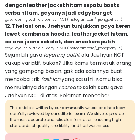
dengan leather jacket hitam sepatu boots
serba hitam, gayanya jadi edgy banget
gaya layering outfit ala Jaehyun NCT (instagram.com/_jeongjaehyun)
12. The last one, Jaehyun tunjukkan gaya keren
lewat kombinasi hoodie, leather jacket hitam,
celana jeans cokelat, dan sneakers putih
gaya layering outfit ala Jaehyun NCT (instagram.com/_jeongjaehyun)
Sejumlah gaya
layering outfit
ala Jaehyun NCT
cukup variatif, bukan? Jika kamu termasuk orang
yang gampang bosan, gak ada salahnya buat
mencoba trik
fashion
yang satu ini. Kamu bisa
memulainya dengan
recreate
salah satu gaya
Jaehyun NCT di atas. Selamat mencoba!
This article is written by our community writers and has been
carefully reviewed by our editorial team. We strive to provide
the most accurate and reliable information, ensuring high
standards of quality, credibility, and trustworthiness.