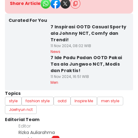
Share Article
Curated For You
7 Inspirasi OOTD Casual Sporty
ala Johnny NCT, Comfy dan
Trendi!
11 Nov 2024, 08:02 WIB
News
7 Ide Padu Padan OOTD Pakai
Tas ala Jungwoo NCT, Modis
dan Praktis!
11 Nov 2024, 16:51 WIB
Men
Topics
style
fashion style
ootd
Inspire Me
men style
Jaehyun nct
Editorial Team
Editor
Rizka Auliarahma