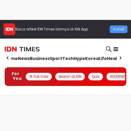
Baca artikel
IDN Times
lainnya di IDN App
Install
Home
News
Business
Sport
Tech
Hype
Korea
Life
Health
Aut
For
# Yuk Vote
Iklanin di IDN
Quiz
INSIDENESIA
You