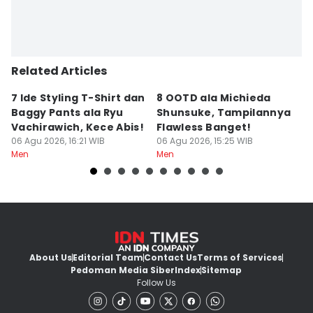
Related Articles
7 Ide Styling T-Shirt dan
8 OOTD ala Michieda
5
Baggy Pants ala Ryu
Shunsuke, Tampilannya
P
Vachirawich, Kece Abis!
Flawless Banget!
Bi
06 Agu 2026, 16:21 WIB
06 Agu 2026, 15:25 WIB
T
06
Men
Men
M
About Us
Editorial Team
Contact Us
Terms of Services
Pedoman Media Siber
Index
Sitemap
Follow Us