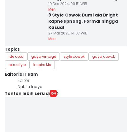
19 Des 2024, 09:51 WIB
Men
9 Style Cowok Bumi ala Bright
Rapheephong, Formal hingga
Kasual
27 Mar 2023, 14:07 WIB
Men
Topics
ide ootd
gaya vintage
style cowok
gaya cowok
retro style
Inspire Me
Editorial Team
Editor
Nabila Inaya
Tonton lebih seru di