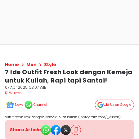
Home
Men
Style
7 Ide Outfit Fresh Look dengan Kemeja
untuk Kuliah, Rapi tapi Santai!
07 Apr 2025, 23:07 WIB
R. Wuzan
News
Channel
Add Us on Google
outfit fresh look dengan kemeja buat kuliah (instagram.com/_vuscn)
Share Article