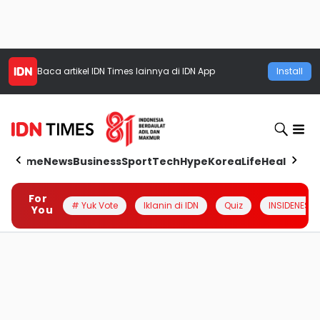
Baca artikel
IDN Times
lainnya di IDN App
Install
Home
News
Business
Sport
Tech
Hype
Korea
Life
Health
Aut
For
# Yuk Vote
Iklanin di IDN
Quiz
INSIDENESIA
You