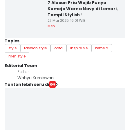
7 Alasan Pria Wajib Punya
Kemeja Warna Navy di Lemari,
Tampil Stylish!
27 Mar 2025, 16:01 WIB
Men
Topics
style
fashion style
ootd
Inspire Me
kemeja
men style
Editorial Team
Editor
Wahyu Kurniawan
Tonton lebih seru di