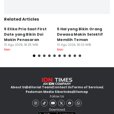
Related Articles
5 Etika Pria Saat First
5 Hal yang Bikin Orang
8 
Date yang Bikin Doi
Dewasa Makin Selektif
S
Makin Penasaran
Memilih Teman
B
10 Agu 2026, 18:25 WIB
10 Agu 2026, 18:03 WIB
10
Men
Men
M
About Us
Editorial Team
Contact Us
Terms of Services
Pedoman Media Siber
Index
Sitemap
Follow Us
Download