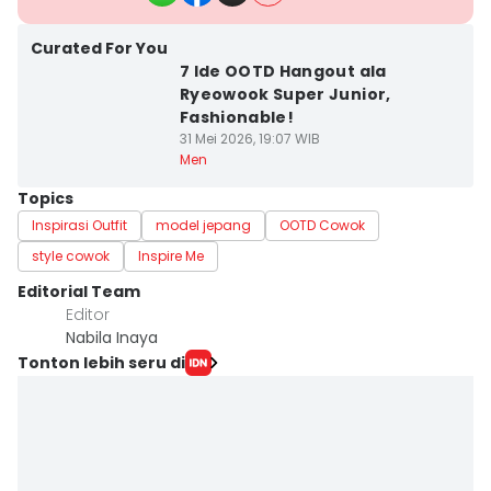
Curated For You
7 Ide OOTD Hangout ala
Ryeowook Super Junior,
Fashionable!
31 Mei 2026, 19:07 WIB
Men
Topics
Inspirasi Outfit
model jepang
OOTD Cowok
style cowok
Inspire Me
Editorial Team
Editor
Nabila Inaya
Tonton lebih seru di