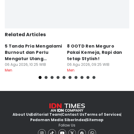
Related Articles
5 Tanda Pria Mengalami
8 OOTD Ren Meguro
5
Burnout dan Perlu
Pakai Kemeja, Rapi dan
T
Mengatur Ulang
tetap Stylish!
d
Rutinitas
06 Agu 2026, 10:25 WIB
06 Agu 2026, 09:25 WIB
05
Men
Men
M
About Us
Editorial Team
Contact Us
Terms of Services
Pedoman Media Siber
Index
Sitemap
Follow Us