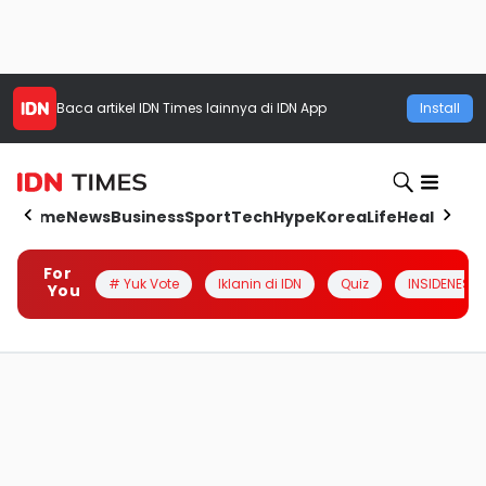
Baca artikel
IDN Times
lainnya di IDN App
Install
Home
News
Business
Sport
Tech
Hype
Korea
Life
Health
Aut
For
# Yuk Vote
Iklanin di IDN
Quiz
INSIDENESIA
You