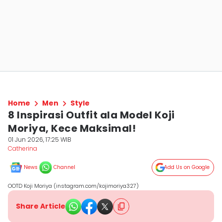
Home
Men
Style
8 Inspirasi Outfit ala Model Koji
Moriya, Kece Maksimal!
01 Jun 2026, 17:25 WIB
Catherina
News
Channel
Add Us on Google
OOTD Koji Moriya (instagram.com/kojimoriya327)
Share Article