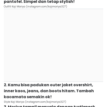
pantofel. Simpel dan tetap stylish!
Outfit Koji Moriya (instagram.com/kojimoriya327)
2. Kamu bisa padukan outer jaket overshirt,
inner kaos, jeans, dan boots hitam. Tambah
kacamata semakin ok!
Style Koji Moriya (instagram.com/kojimoriya327)
3. Moriya tampil menyala dengan turtleneck