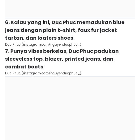
6. Kalau yang ini, Duc Phuc memadukan blue
jeans dengan plain t-shirt, faux fur jacket
tartan, dan loafers shoes
Duc Phuc (instagram.com/nguyenducphuc_)
7. Punya vibes berkelas, Duc Phuc padukan
sleeveless top, blazer, printed jeans, dan
combat boots
Duc Phuc (instagram.com/nguyenducphuc_)