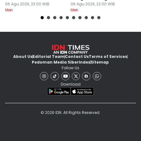
06 Agu 2026, 23:00 WIB
06 Agu 2026, 22:00 WIB
06
Men
Men
M
About Us
Editorial Team
Contact Us
Terms of Services
Pedoman Media Siber
Index
Sitemap
Follow Us
Download
© 2026 IDN. All Rights Reserved.