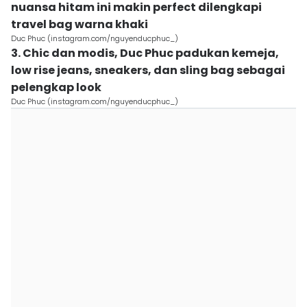
nuansa hitam ini makin perfect dilengkapi
travel bag warna khaki
Duc Phuc (instagram.com/nguyenducphuc_)
3. Chic dan modis, Duc Phuc padukan kemeja,
low rise jeans, sneakers, dan sling bag sebagai
pelengkap look
Duc Phuc (instagram.com/nguyenducphuc_)