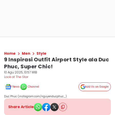
Home
Men
Style
9 Inspirasi Outfit Airport Style ala Duc
Phuc, Super Chic!
10 Agu 2025, 13:57 WIB
Look at The Star
News
Channel
Add Us on Google
Duc Phuc (instagram.com/nguyenducphuc_)
Share Article