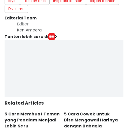
style
fashion artis
Inspirasi fashion
airport fashion
Divert me
Editorial Team
Editor
Ken Ameera
Tonton lebih seru di
Related Articles
5 Cara Membuat Teman
5 Cara Cowok untuk
5
yang Pendiam Menjadi
Bisa Mengawali Harinya
P
Lebih Seru
dengan Bahagia
d