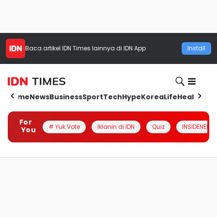
Baca artikel
IDN Times
lainnya di IDN App
Install
Home
News
Business
Sport
Tech
Hype
Korea
Life
Health
Aut
For
# Yuk Vote
Iklanin di IDN
Quiz
INSIDENESIA
You