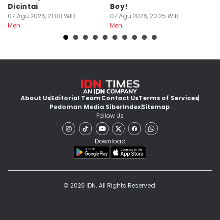
Dicintai
Boy!
D
07 Agu 2026, 21:00 WIB
07 Agu 2026, 20:25 WIB
07
Men
Men
M
About Us
Editorial Team
Contact Us
Terms of Services
Pedoman Media Siber
Index
Sitemap
Follow Us
Download
© 2026 IDN. All Rights Reserved.