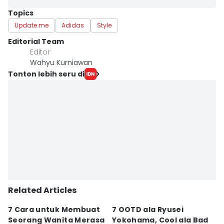
Topics
Update me
Adidas
Style
Editorial Team
Editor
Wahyu Kurniawan
Tonton lebih seru di
Related Articles
7 Cara untuk Membuat
7 OOTD ala Ryusei
5
Seorang Wanita Merasa
Yokohama, Cool ala Bad
Ku