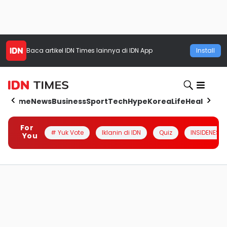
Baca artikel
IDN Times
lainnya di IDN App
Install
Home
News
Business
Sport
Tech
Hype
Korea
Life
Health
Aut
For
# Yuk Vote
Iklanin di IDN
Quiz
INSIDENESIA
You