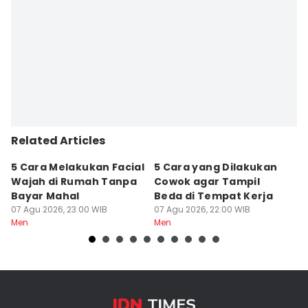
Related Articles
5 Cara Melakukan Facial
5 Cara yang Dilakukan
7
Wajah di Rumah Tanpa
Cowok agar Tampil
S
Bayar Mahal
Beda di Tempat Kerja
Di
07 Agu 2026, 23:00 WIB
07 Agu 2026, 22:00 WIB
07
Men
Men
M