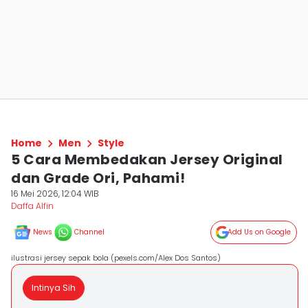
Home
Men
Style
5 Cara Membedakan Jersey Original
dan Grade Ori, Pahami!
16 Mei 2026, 12:04 WIB
Daffa Alfin
News
Channel
Add Us on Google
ilustrasi jersey sepak bola (pexels.com/Alex Dos Santos)
Intinya Sih