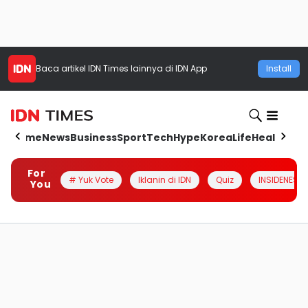
Baca artikel
IDN Times
lainnya di IDN App
Install
Home
News
Business
Sport
Tech
Hype
Korea
Life
Health
Aut
For
# Yuk Vote
Iklanin di IDN
Quiz
INSIDENESIA
You