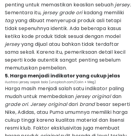
penting untuk memastikan keaslian sebuah
jersey.
Sementara itu,
jersey
grade ori
kadang memiliki
tag
yang dibuat menyerupai produk asli tetapi
tidak sepenuhnya identik. Ada beberapa kasus
ketika kode produk tidak sesuai dengan model
jersey
yang dijual atau bahkan tidak terdaftar
sama sekali. Karena itu, pemeriksaan detail kecil
seperti kode autentik sangat penting sebelum
memutuskan pembelian.
5. Harga menjadi indikator yang cukup jelas
ilustrasi jersey sepak bola (unsplash.com/Colin + Meg)
Harga masih menjadi salah satu indikator paling
mudah untuk membedakan
jersey original
dan
grade ori
.
Jersey original
dari
brand
besar seperti
Nike, Adidas, atau Puma umumnya memiliki harga
cukup tinggi karena kualitas material dan lisensi
resmi klub. Faktor eksklusivitas juga membuat
harga produk
original
sulit berada di level terlalu