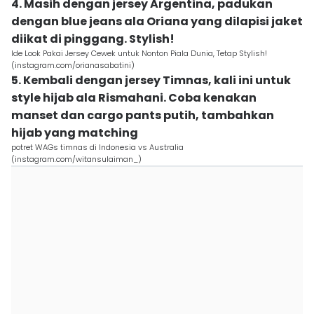
4. Masih dengan jersey Argentina, padukan
dengan blue jeans ala Oriana yang dilapisi jaket
diikat di pinggang. Stylish!
Ide Look Pakai Jersey Cewek untuk Nonton Piala Dunia, Tetap Stylish!
(instagram.com/orianasabatini)
5. Kembali dengan jersey Timnas, kali ini untuk
style hijab ala Rismahani. Coba kenakan
manset dan cargo pants putih, tambahkan
hijab yang matching
potret WAGs timnas di Indonesia vs Australia
(instagram.com/witansulaiman_)