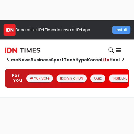
Baca artikel
IDN Times
lainnya di IDN App
Install
Home
News
Business
Sport
Tech
Hype
Korea
Life
Health
Aut
For
# Yuk Vote
Iklanin di IDN
Quiz
INSIDENESIA
You