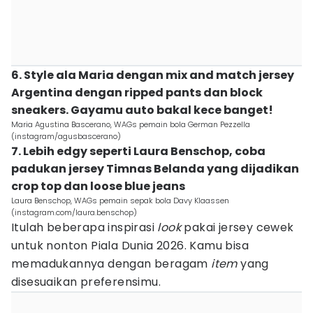
6. Style ala Maria dengan mix and match jersey
Argentina dengan ripped pants dan block
sneakers. Gayamu auto bakal kece banget!
Maria Agustina Bascerano, WAGs pemain bola German Pezzella
(instagram/agusbascerano)
7. Lebih edgy seperti Laura Benschop, coba
padukan jersey Timnas Belanda yang dijadikan
crop top dan loose blue jeans
Laura Benschop, WAGs pemain sepak bola Davy Klaassen
(instagram.com/laura.benschop)
Itulah beberapa inspirasi
look
pakai jersey cewek
untuk nonton Piala Dunia 2026. Kamu bisa
memadukannya dengan beragam
item
yang
disesuaikan preferensimu.