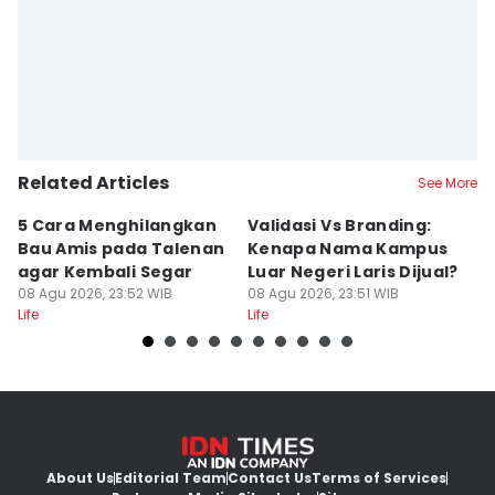
Related Articles
See More
5 Cara Menghilangkan
Validasi Vs Branding:
6
Bau Amis pada Talenan
Kenapa Nama Kampus
F
agar Kembali Segar
Luar Negeri Laris Dijual?
T
08 Agu 2026, 23:52 WIB
08 Agu 2026, 23:51 WIB
M
08
Life
Life
Lif
About Us
Editorial Team
Contact Us
Terms of Services