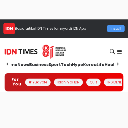
Baca artikel
IDN Times
lainnya di IDN App
Install
Home
News
Business
Sport
Tech
Hype
Korea
Life
Health
Aut
For
# Yuk Vote
Iklanin di IDN
Quiz
INSIDENESIA
You