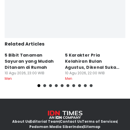
Related Articles
5 Bibit Tanaman
5 Karakter Pria
13
Sayuran yang Mudah
Kelahiran Bulan
P
Ditanam di Rumah
Agustus, Dikenal Suka
P
10 Agu 2026, 23:00 WIB
Tantangan
10 Agu 2026, 22:00 WIB
10
Men
Men
M
About Us
Editorial Team
Contact Us
Terms of Services
Pedoman Media Siber
Index
Sitemap