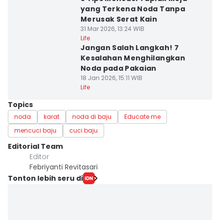
yang Terkena Noda Tanpa
Merusak Serat Kain
31 Mar 2026, 13:24 WIB
Life
Jangan Salah Langkah! 7
Kesalahan Menghilangkan
Noda pada Pakaian
18 Jan 2026, 15:11 WIB
Life
Topics
noda
karat
noda di baju
Educate me
mencuci baju
cuci baju
Editorial Team
Editor
Febriyanti Revitasari
Tonton lebih seru di