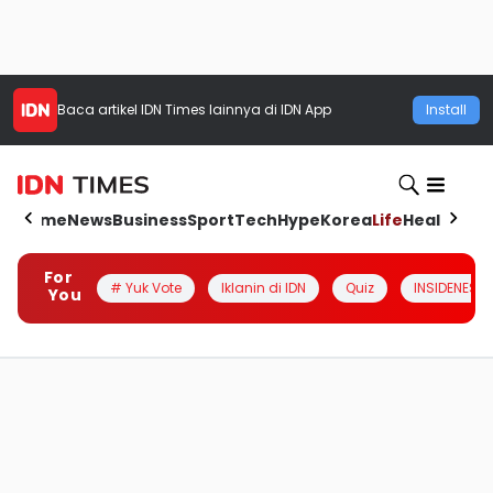
Baca artikel
IDN Times
lainnya di IDN App
Install
Home
News
Business
Sport
Tech
Hype
Korea
Life
Health
Aut
For
# Yuk Vote
Iklanin di IDN
Quiz
INSIDENESIA
You