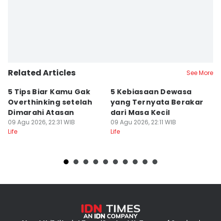
Related Articles
See More
5 Tips Biar Kamu Gak
5 Kebiasaan Dewasa
6 
Overthinking setelah
yang Ternyata Berakar
R
Dimarahi Atasan
dari Masa Kecil
A
09 Agu 2026, 22:31 WIB
09 Agu 2026, 22:11 WIB
C
09
Life
Life
Lif