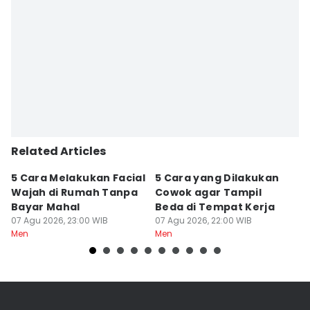
Related Articles
5 Cara Melakukan Facial
5 Cara yang Dilakukan
7
Wajah di Rumah Tanpa
Cowok agar Tampil
S
Bayar Mahal
Beda di Tempat Kerja
Di
07 Agu 2026, 23:00 WIB
07 Agu 2026, 22:00 WIB
07
Men
Men
M