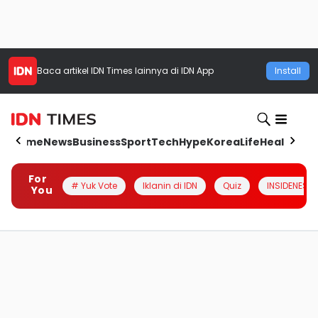
Baca artikel
IDN Times
lainnya di IDN App
Install
Home
News
Business
Sport
Tech
Hype
Korea
Life
Health
Aut
For
# Yuk Vote
Iklanin di IDN
Quiz
INSIDENESIA
You