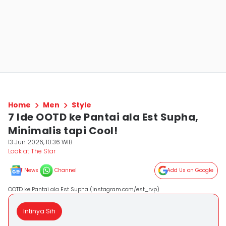
Home
Men
Style
7 Ide OOTD ke Pantai ala Est Supha,
Minimalis tapi Cool!
13 Jun 2026, 10:36 WIB
Look at The Star
News
Channel
Add Us on Google
OOTD ke Pantai ala Est Supha (instagram.com/est_rvp)
Intinya Sih