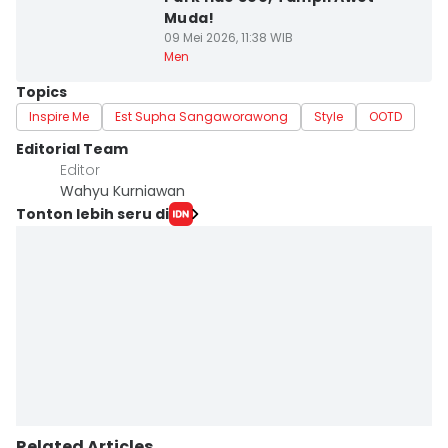
Muda!
09 Mei 2026, 11:38 WIB
Men
Topics
Inspire Me
Est Supha Sangaworawong
Style
OOTD
Editorial Team
Editor
Wahyu Kurniawan
Tonton lebih seru di
Related Articles