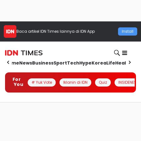
Baca artikel
IDN Times
lainnya di IDN App
Install
Home
News
Business
Sport
Tech
Hype
Korea
Life
Health
Aut
For
# Yuk Vote
Iklanin di IDN
Quiz
INSIDENESIA
You