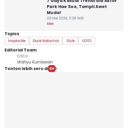
7 Gaya Kasual Trendi ala Aktor
Park Hae Soo, Tampil Awet
Muda!
09 Mei 2026, 11:38 WIB
Men
Topics
Inspire Me
Dunk Natachai
Style
OOTD
Editorial Team
Editor
Wahyu Kurniawan
Tonton lebih seru di