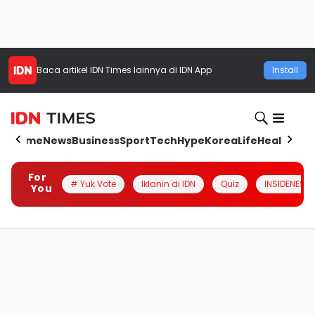
Baca artikel
IDN Times
lainnya di IDN App
Install
Home
News
Business
Sport
Tech
Hype
Korea
Life
Health
Aut
For
# Yuk Vote
Iklanin di IDN
Quiz
INSIDENESIA
You