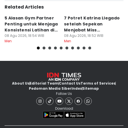
Related Articles
5 Alasan Gym Partner
7 Potret Katrina Llegado
7
Penting untuk Menjaga
setelah Sepekan
A
Konsistensi Latihan di
Menjabat Miss
M
Gym
08 Agu 2026, 18:54 WIB
Supranational 2026
08 Agu 2026, 18:52 WIB
08
Men
Men
M
About Us
Editorial Team
Contact Us
Terms of Services
Pedoman Media Siber
Index
Sitemap
Follow Us
Download