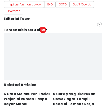
Inspirasi fashion cowok
EXO
OOTD
Outfit Cowok
Divert me
Editorial Team
Editor
Tonton lebih seru di
Ken Ameera
Editor
Jumawan Syahrudin
Related Articles
5 Cara Melakukan Facial
5 Cara yang Dilakukan
7
Wajah di Rumah Tanpa
Cowok agar Tampil
S
Bayar Mahal
Beda di Tempat Kerja
Di