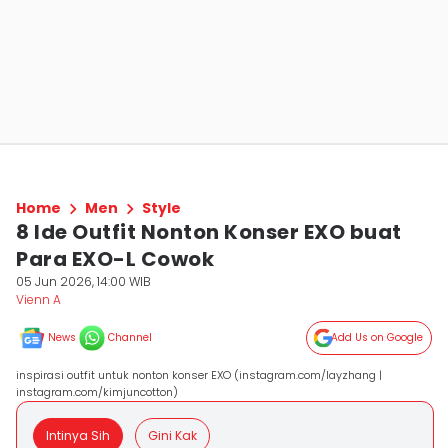
Home
Men
Style
8 Ide Outfit Nonton Konser EXO buat
Para EXO-L Cowok
05 Jun 2026, 14:00 WIB
Vienn A
News
Channel
Add Us on Google
inspirasi outfit untuk nonton konser EXO (instagram.com/layzhang |
instagram.com/kimjuncotton)
Intinya Sih
Gini Kak