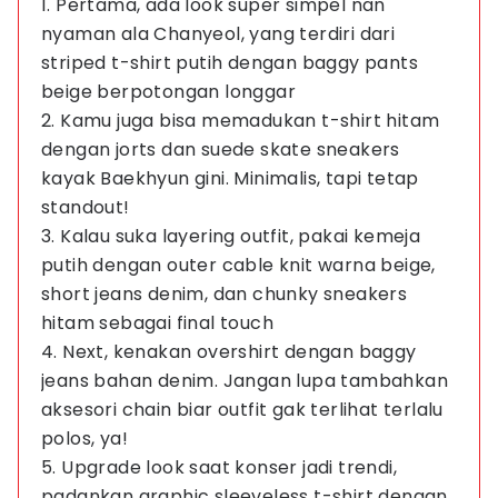
1. Pertama, ada look super simpel nan
nyaman ala Chanyeol, yang terdiri dari
striped t-shirt putih dengan baggy pants
beige berpotongan longgar
2. Kamu juga bisa memadukan t-shirt hitam
dengan jorts dan suede skate sneakers
kayak Baekhyun gini. Minimalis, tapi tetap
standout!
3. Kalau suka layering outfit, pakai kemeja
putih dengan outer cable knit warna beige,
short jeans denim, dan chunky sneakers
hitam sebagai final touch
4. Next, kenakan overshirt dengan baggy
jeans bahan denim. Jangan lupa tambahkan
aksesori chain biar outfit gak terlihat terlalu
polos, ya!
5. Upgrade look saat konser jadi trendi,
padankan graphic sleeveless t-shirt dengan