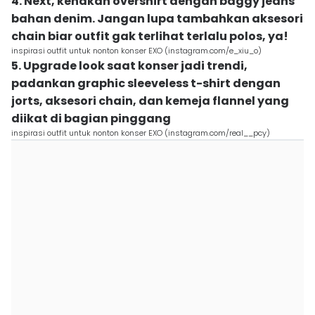
4. Next, kenakan overshirt dengan baggy jeans
bahan denim. Jangan lupa tambahkan aksesori
chain biar outfit gak terlihat terlalu polos, ya!
inspirasi outfit untuk nonton konser EXO (instagram.com/e_xiu_o)
5. Upgrade look saat konser jadi trendi,
padankan graphic sleeveless t-shirt dengan
jorts, aksesori chain, dan kemeja flannel yang
diikat di bagian pinggang
inspirasi outfit untuk nonton konser EXO (instagram.com/real__pcy)