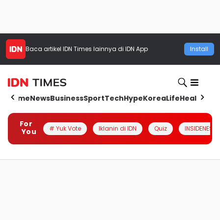
Baca artikel
IDN Times
lainnya di IDN App
Install
Home
News
Business
Sport
Tech
Hype
Korea
Life
Health
Aut
For
# Yuk Vote
Iklanin di IDN
Quiz
INSIDENESIA
You