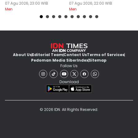
07 Agu 2026, 23:00 WIB
07 Agu 2026, 22:00 WIB
07
Men
Men
M
About Us
Editorial Team
Contact Us
Terms of Services
Pedoman Media Siber
Index
Sitemap
Follow Us
Download
© 2026 IDN. All Rights Reserved.