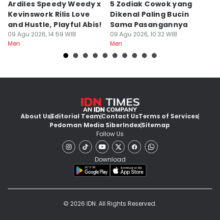
Ardiles Speedy Weedy x
5 Zodiak Cowok yang
7
Kevinswork Rilis Love
Dikenal Paling Bucin
B
and Hustle, Playful Abis!
Sama Pasangannya
S
09 Agu 2026, 14:59 WIB
09 Agu 2026, 10:32 WIB
09
Men
Men
M
About Us
Editorial Team
Contact Us
Terms of Services
Pedoman Media Siber
Index
Sitemap
Follow Us
Download
© 2026 IDN. All Rights Reserved.