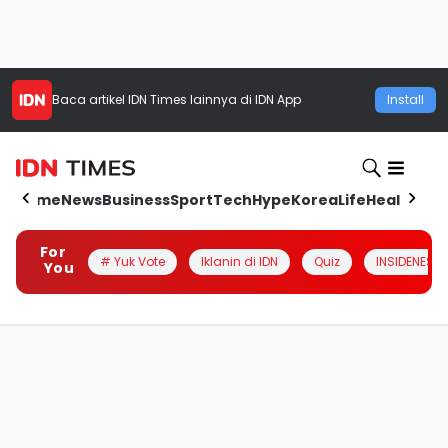
Baca artikel
IDN Times
lainnya di IDN App
Install
Home
News
Business
Sport
Tech
Hype
Korea
Life
Health
Aut
For
# Yuk Vote
Iklanin di IDN
Quiz
INSIDENESIA
You