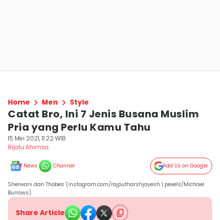
Home
Men
Style
Catat Bro, Ini 7 Jenis Busana Muslim
Pria yang Perlu Kamu Tahu
15 Mei 2021, 11:22 WIB
Rijalu Ahimsa
News
Channel
Add Us on Google
Sherwani dan Thobes (instagram.com/rajputharshjayesh | pexels/Michael
Burrows)
Share Article