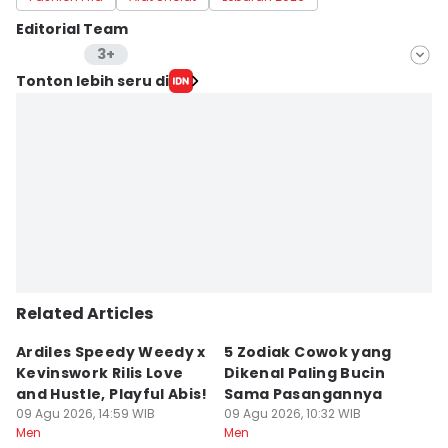
Editorial Team
3+
Editor
Tonton lebih seru di
Mayang Ulfah Narimanda
Editor
Lutfan Faizi
Editor
Yogama Wisnu Oktyandito
Editor
Jumawan Syahrudin
Related Articles
Editor
Yunisda Dwi Saputri
Ardiles Speedy Weedy x
5 Zodiak Cowok yang
7
Kevinswork Rilis Love
Dikenal Paling Bucin
B
and Hustle, Playful Abis!
Sama Pasangannya
S
09 Agu 2026, 14:59 WIB
09 Agu 2026, 10:32 WIB
09
Men
Men
M