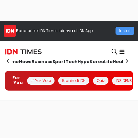
Baca artikel
IDN Times
lainnya di IDN App
Install
Home
News
Business
Sport
Tech
Hype
Korea
Life
Health
Aut
For
# Yuk Vote
Iklanin di IDN
Quiz
INSIDENESIA
You