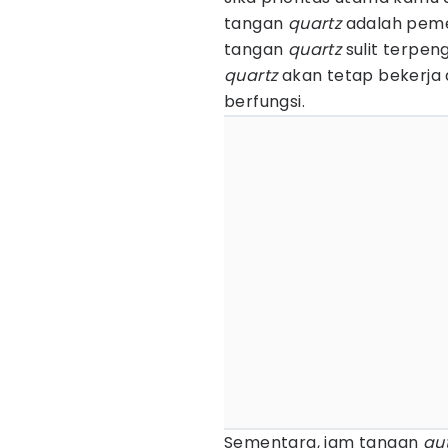
tangan
quartz
adalah peme
tangan
quartz
sulit terpen
quartz
akan tetap bekerja
berfungsi.
Sementara, jam tangan
au