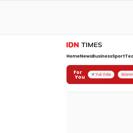
Home
News
Business
Sport
Te
For
# Yuk Vote
Iklanin
You