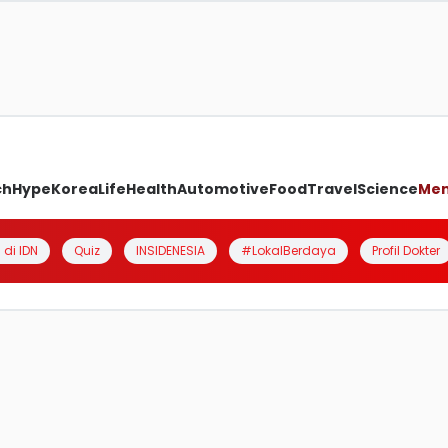
ch
Hype
Korea
Life
Health
Automotive
Food
Travel
Science
Me
 di IDN
Quiz
INSIDENESIA
#LokalBerdaya
Profil Dokter