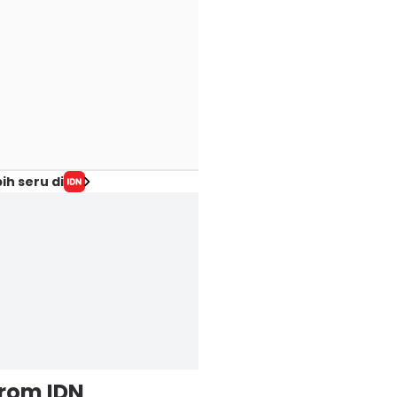
ih seru di
from IDN