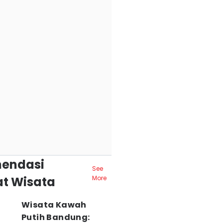
endasi
See
t Wisata
More
Wisata Kawah
Putih Bandung: