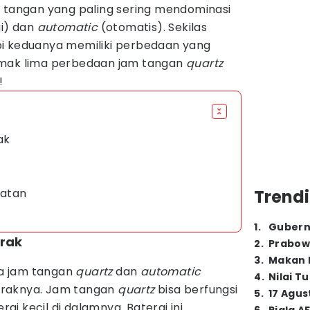
m tangan yang paling sering mendominasi
i) dan
automatic
(otomatis). Sekilas
i keduanya memiliki perbedaan yang
imak lima perbedaan jam tangan
quartz
!
ak
watan
Trendi
1
.
Gubern
rak
2
.
Prabow
3
.
Makan B
a jam tangan
quartz
dan
automatic
4
.
Nilai T
eraknya. Jam tangan
quartz
bisa berfungsi
5
.
17 Agus
i kecil di dalamnya. Baterai ini