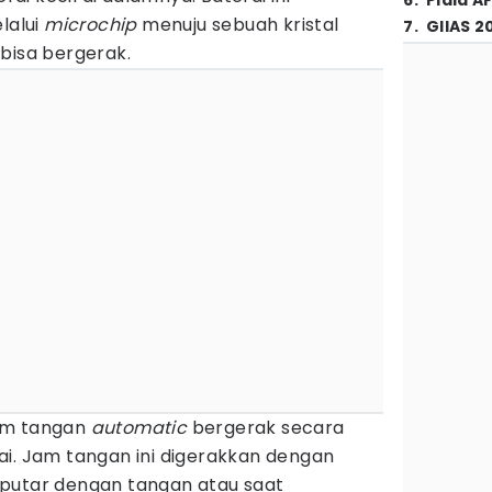
6
.
Piala A
lalui
microchip
menuju sebuah kristal
7
.
GIIAS 2
bisa bergerak.
am tangan
automatic
bergerak secara
ai. Jam tangan ini digerakkan dengan
putar dengan tangan atau saat