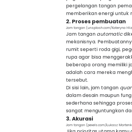
pergelangan tangan pemak
memberikan energi untuk
2. Proses pembuatan
Jam tangan (unsplash.com/Kateryna Hliz
Jam tangan
automatic
dik
mekanisnya. Pembuatann
rumit seperti roda gigi, p
rupa agar bisa menggerakk
beberapa orang memiliki j
adalah cara mereka mengh
tersebut.
Di sisi lain, jam tangan
quar
dalam desain maupun fung
sederhana sehingga proses
sangat menguntungkan dar
3. Akurasi
Jam tangan (pexels.com/Łukasz Martenk
Jika prioritas utama kamu