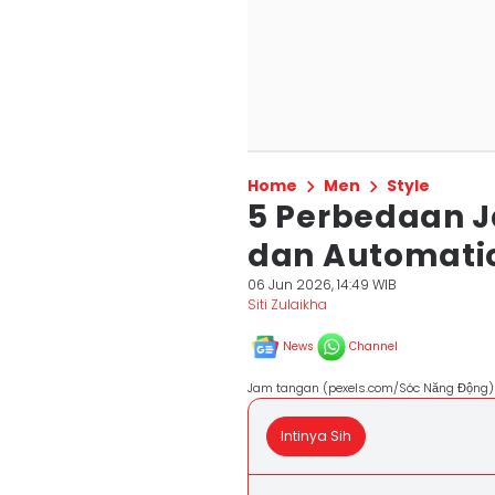
Home
Men
Style
5 Perbedaan 
dan Automatic
06 Jun 2026, 14:49 WIB
Siti Zulaikha
News
Channel
Jam tangan (pexels.com/Sóc Năng Động)
Intinya Sih