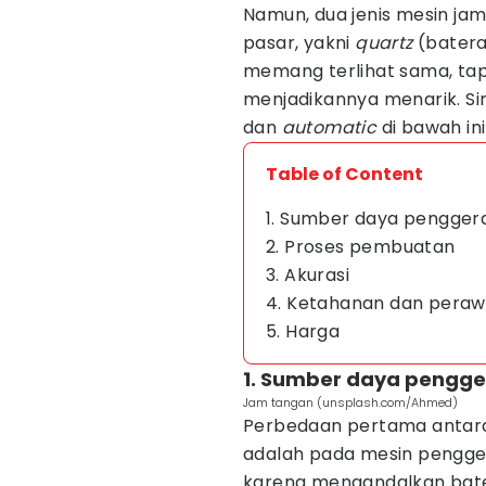
Namun, dua jenis mesin ja
pasar, yakni
quartz
(batera
memang terlihat sama, tap
menjadikannya menarik. S
dan
automatic
di bawah ini
Table of Content
1. Sumber daya pengger
2. Proses pembuatan
3. Akurasi
4. Ketahanan dan pera
5. Harga
1. Sumber daya pengge
Jam tangan (unsplash.com/Ahmed)
Perbedaan pertama antar
adalah pada mesin pengg
karena mengandalkan batera