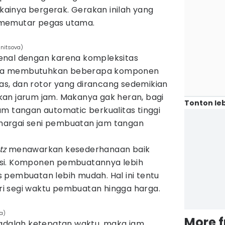
ainya bergerak. Gerakan inilah yang
 memutar pegas utama.
nitsova)
enal dengan karena kompleksitas
ya membutuhkan beberapa komponen
egas, dan rotor yang dirancang sedemikian
an jarum jam. Makanya gak heran, bagi
Tonton leb
am tangan automatic berkualitas tinggi
argai seni pembuatan jam tangan
tz
menawarkan kesederhanaan baik
si. Komponen pembuatannya lebih
 pembuatan lebih mudah. Hal ini tentu
i segi waktu pembuatan hingga harga.
a)
More 
 adalah ketepatan waktu, maka jam