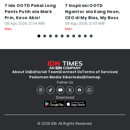
7 Ide OOTD Pakai Long
7 Inspirasi OOTD
5
Pants Putih ala Mark
Ngantor ala Kang Hoon,
B
Prin, Kece Abis!
CEO di My Bias, My Boss
u
08 Agu 2026, 12:04 WIB
08 Agu 2026, 12:03 WIB
08
Men
Men
M
About Us
Editorial Team
Contact Us
Terms of Services
Pedoman Media Siber
Index
Sitemap
Follow Us
Download
© 2026 IDN. All Rights Reserved.