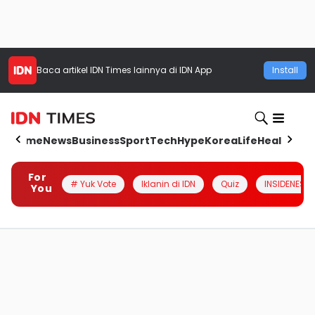
Baca artikel
IDN Times
lainnya di IDN App
Install
Home
News
Business
Sport
Tech
Hype
Korea
Life
Health
Aut
For
# Yuk Vote
Iklanin di IDN
Quiz
INSIDENESIA
You