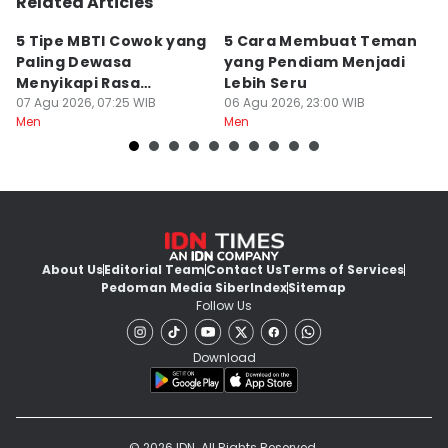
Related Articles
5 Tipe MBTI Cowok yang
5 Cara Membuat Teman
5
Paling Dewasa
yang Pendiam Menjadi
B
Menyikapi Rasa
Lebih Seru
d
Cemburu
07 Agu 2026, 07:25 WIB
06 Agu 2026, 23:00 WIB
06
Men
Men
M
About Us
Editorial Team
Contact Us
Terms of Services
Pedoman Media Siber
Index
Sitemap
Follow Us
Download
© 2026 IDN. All Rights Reserved.