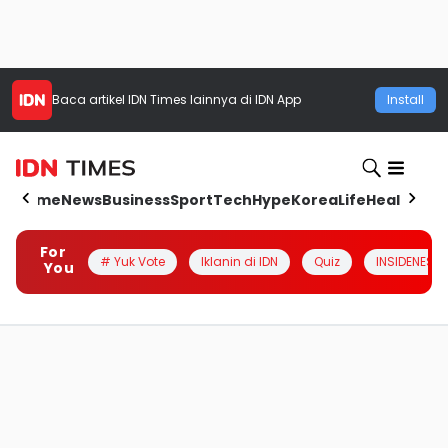
Baca artikel
IDN Times
lainnya di IDN App
Install
Home
News
Business
Sport
Tech
Hype
Korea
Life
Health
Aut
For
# Yuk Vote
Iklanin di IDN
Quiz
INSIDENESIA
You