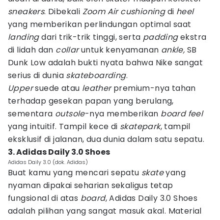
sneakers
. Dibekali
Zoom Air cushioning
di
heel
yang memberikan perlindungan optimal saat
landing
dari trik-trik tinggi, serta
padding
ekstra
di lidah dan
collar
untuk kenyamanan
ankle,
SB
Dunk Low adalah bukti nyata bahwa Nike sangat
serius di dunia
skateboarding
.
Upper
suede atau
leather
premium-nya tahan
terhadap gesekan papan yang berulang,
sementara
outsole
-nya memberikan
board feel
yang intuitif. Tampil kece di
skatepark
, tampil
eksklusif di jalanan, dua dunia dalam satu sepatu.
3. Adidas Daily 3.0 Shoes
Adidas Daily 3.0 (dok. Adidas)
Buat kamu yang mencari sepatu
skate
yang
nyaman dipakai seharian sekaligus tetap
fungsional di atas
board
, Adidas Daily 3.0 Shoes
adalah pilihan yang sangat masuk akal. Material