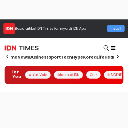
Baca artikel
IDN Times
lainnya di IDN App
Install
Home
News
Business
Sport
Tech
Hype
Korea
Life
Health
Aut
For
# Yuk Vote
Iklanin di IDN
Quiz
INSIDENESIA
You