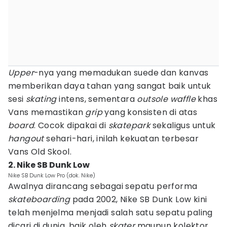
Upper
-nya yang memadukan suede dan kanvas
memberikan daya tahan yang sangat baik untuk
sesi
skating
intens, sementara
outsole waffle
khas
Vans memastikan
grip
yang konsisten di atas
board
. Cocok dipakai di
skatepark
sekaligus untuk
hangout
sehari-hari, inilah kekuatan terbesar
Vans Old Skool.
2. Nike SB Dunk Low
Nike SB Dunk Low Pro (dok. Nike)
Awalnya dirancang sebagai sepatu performa
skateboarding
pada 2002, Nike SB Dunk Low kini
telah menjelma menjadi salah satu sepatu paling
dicari di dunia, baik oleh
skater
maupun kolektor