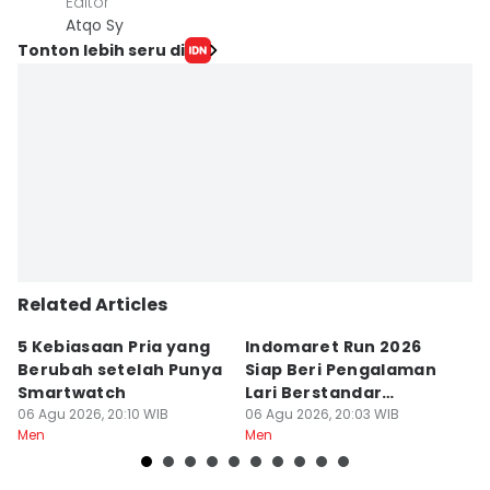
Editor
Atqo Sy
Tonton lebih seru di
Related Articles
5 Kebiasaan Pria yang
Indomaret Run 2026
9
Berubah setelah Punya
Siap Beri Pengalaman
K
Smartwatch
Lari Berstandar
Ja
06 Agu 2026, 20:10 WIB
Profesional
06 Agu 2026, 20:03 WIB
06
Men
Men
M