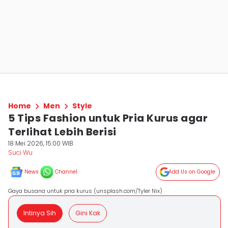
Home
Men
Style
5 Tips Fashion untuk Pria Kurus agar
Terlihat Lebih Berisi
18 Mei 2026, 15:00 WIB
Suci Wu
News
Channel
Add Us on Google
Gaya busana untuk pria kurus (unsplash.com/Tyler Nix)
Intinya Sih
Gini Kak