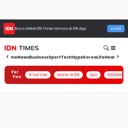
Baca artikel
IDN Times
lainnya di IDN App
Install
Home
News
Business
Sport
Tech
Hype
Korea
Life
Health
Aut
For
# Yuk Vote
Iklanin di IDN
Quiz
INSIDENESIA
You