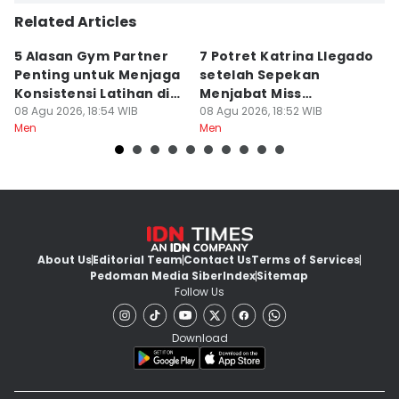
Related Articles
5 Alasan Gym Partner
7 Potret Katrina Llegado
7
Penting untuk Menjaga
setelah Sepekan
A
Konsistensi Latihan di
Menjabat Miss
M
Gym
08 Agu 2026, 18:54 WIB
Supranational 2026
08 Agu 2026, 18:52 WIB
08
Men
Men
M
About Us
Editorial Team
Contact Us
Terms of Services
Pedoman Media Siber
Index
Sitemap
Follow Us
Download