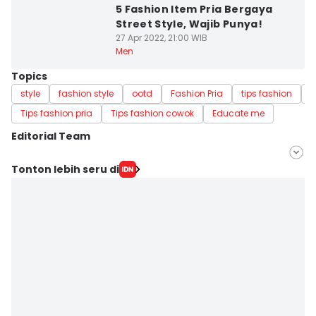
5 Fashion Item Pria Bergaya
Street Style, Wajib Punya!
27 Apr 2022, 21:00 WIB
Men
Topics
style
fashion style
ootd
Fashion Pria
tips fashion
m
Tips fashion pria
Tips fashion cowok
Educate me
Editorial Team
Editor
Tonton lebih seru di
Wahyu Kurniawan
Editor
Jumawan Syahrudin