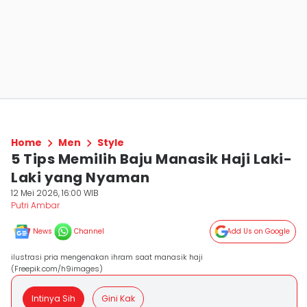
Home
Men
Style
5 Tips Memilih Baju Manasik Haji Laki-
Laki yang Nyaman
12 Mei 2026, 16:00 WIB
Putri Ambar
News
Channel
Add Us on Google
ilustrasi pria mengenakan ihram saat manasik haji
(Freepik.com/h9images)
Intinya Sih
Gini Kak