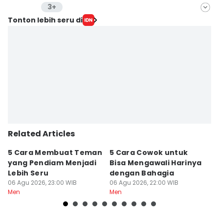
3+
Editor
Tonton lebih seru di
Mayang Ulfah Narimanda
Editor
Putri Ambar
Editor
Wahyu Kurniawan
Editor
Jumawan Syahrudin
Related Articles
5 Cara Membuat Teman
5 Cara Cowok untuk
5
yang Pendiam Menjadi
Bisa Mengawali Harinya
P
Lebih Seru
dengan Bahagia
d
06 Agu 2026, 23:00 WIB
06 Agu 2026, 22:00 WIB
06
Men
Men
M