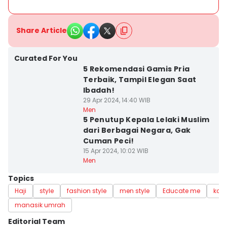
Share Article
Curated For You
5 Rekomendasi Gamis Pria
Terbaik, Tampil Elegan Saat
Ibadah!
29 Apr 2024, 14:40 WIB
Men
5 Penutup Kepala Lelaki Muslim
dari Berbagai Negara, Gak
Cuman Peci!
15 Apr 2024, 10:02 WIB
Men
Topics
Haji
style
fashion style
men style
Educate me
kai
manasik umrah
Editorial Team