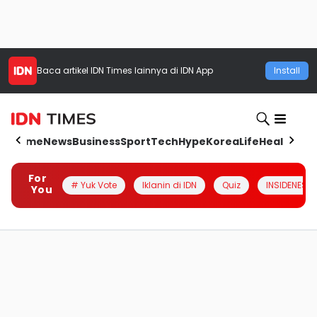
Baca artikel
IDN Times
lainnya di IDN App
Install
Home
News
Business
Sport
Tech
Hype
Korea
Life
Health
Aut
For
# Yuk Vote
Iklanin di IDN
Quiz
INSIDENESIA
You