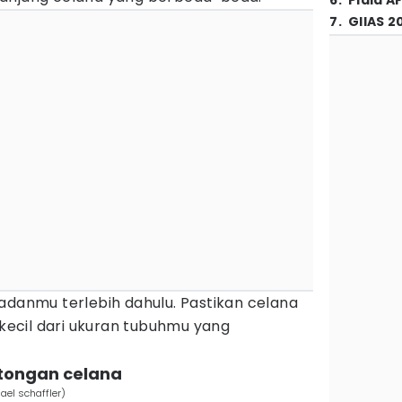
6
.
Piala A
7
.
GIIAS 2
adanmu terlebih dahulu. Pastikan celana
 kecil dari ukuran tubuhmu yang
otongan celana
ael schaffler)