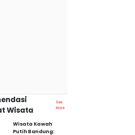
endasi
See
t Wisata
More
Wisata Kawah
Putih Bandung: