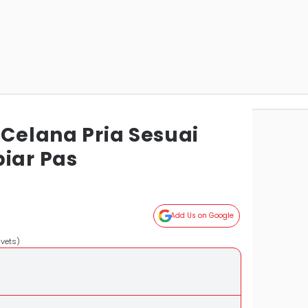
 Celana Pria Sesuai
biar Pas
Add Us on Google
hvets)