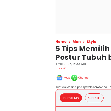
Home
Men
Style
5 Tips Memilih
Postur Tubuh 
11 Mei 2026, 15:00 WIB
Suci Wu
News
Channel
Ilustrasi celana pria (pexels.com/Anna S
Intinya Sih
Gini Kak