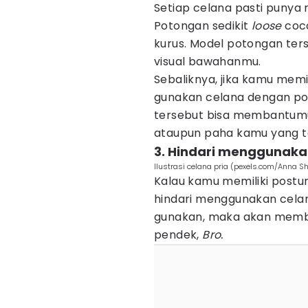
Setiap celana pasti puny
Potongan sedikit
loose
coco
kurus. Model potongan ter
visual bawahanmu.
Sebaliknya, jika kamu memil
gunakan celana dengan poto
tersebut bisa membantumu
ataupun paha kamu yang te
3. Hindari menggunaka
Ilustrasi celana pria (pexels.com/Anna S
Kalau kamu memiliki postur
hindari menggunakan celan
gunakan, maka akan membe
pendek,
Bro.