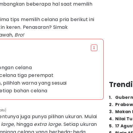
mbangkan beberapa hal saat memilih
lima tips memilih celana pria berikut ini
in keren. Penasaran? Simak
awah,
Bro!
tongan celana
 celana tiga perempat
, pilihlah warna yang sesuai
Trendi
 setiap bahan celana
1
.
Gubern
2
.
Prabow
ato)
3
.
Makan B
entunya juga punya pilihan ukuran. Mulai
4
.
Nilai T
large,
hingga
extra large.
Setiap ukuran
5
.
17 Agus
panjang celana yang berbeda-beda.