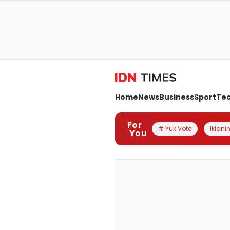
Home
News
Business
Sport
Te
For
# Yuk Vote
Iklanin
You