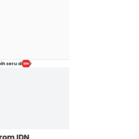
ih seru di
from IDN