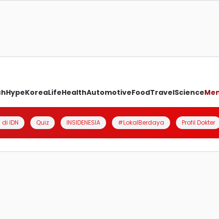
ch
Hype
Korea
Life
Health
Automotive
Food
Travel
Science
Me
 di IDN
Quiz
INSIDENESIA
#LokalBerdaya
Profil Dokter