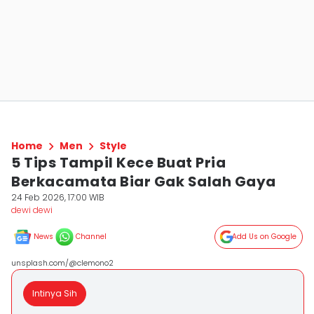
Home
Men
Style
5 Tips Tampil Kece Buat Pria
Berkacamata Biar Gak Salah Gaya
24 Feb 2026, 17:00 WIB
dewi dewi
News
Channel
Add Us on Google
unsplash.com/@clemono2
Intinya Sih