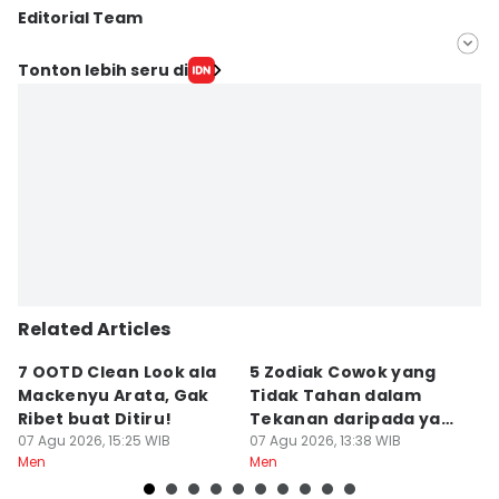
Editorial Team
Editor
Tonton lebih seru di
Febrianti Diah Kusumaningrum
Editor
Jumawan Syahrudin
Related Articles
7 OOTD Clean Look ala
5 Zodiak Cowok yang
5
Mackenyu Arata, Gak
Tidak Tahan dalam
T
Ribet buat Ditiru!
Tekanan daripada yang
M
07 Agu 2026, 15:25 WIB
Lain
07 Agu 2026, 13:38 WIB
L
07
Men
Men
M