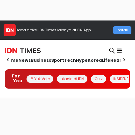
Baca artikel
IDN Times
lainnya di IDN App
Install
Home
News
Business
Sport
Tech
Hype
Korea
Life
Health
Aut
For
# Yuk Vote
Iklanin di IDN
Quiz
INSIDENESIA
You