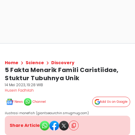
Home
Science
Discovery
5 Fakta Menarik Famili Caristiidae,
Stuktur Tubuhnya Unik
14 Mei 2023, 19:28 WIB
Husein Fadhilah
News
Channel
Add Us on Google
ilustrasi manefish (giantseaurchin.smugmug.com)
Share Article