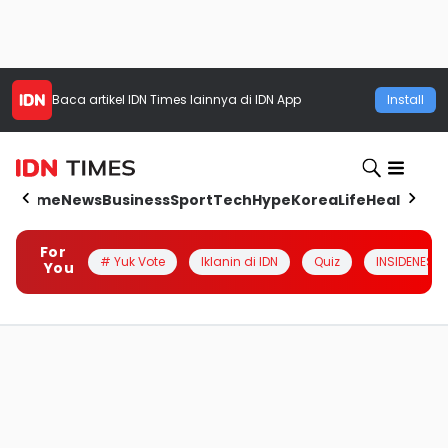
Baca artikel
IDN Times
lainnya di IDN App
Install
Home
News
Business
Sport
Tech
Hype
Korea
Life
Health
Aut
For
# Yuk Vote
Iklanin di IDN
Quiz
INSIDENESIA
You