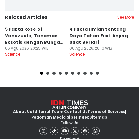
Related Articles
See More
5 Fakta Rose of
4 Fakta Ilmiah tentang
5 
Venezuela, Tanaman
Daya Tahan Fisik Anjing
d
Eksotis dengan Bunga
Saat Berlari
S
Merah Menyala
06 Agu 2026, 20:25 WIB
06 Agu 2026, 20:10 WIB
06
Science
Science
Sc
About Us
Editorial Team
Contact Us
Terms of Services
Pedoman Media Siber
Index
Sitemap
Follow Us
Download