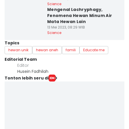
Science
Mengenal Lachryphagy,
Fenomena Hewan Minum Air
Mata Hewan Lain
13 Mei 2023, 08:29 WIB
Science
Topics
hewan unik
hewan aneh
famili
Educate me
Editorial Team
Editor
Husein Fadhilah
Tonton lebih seru di