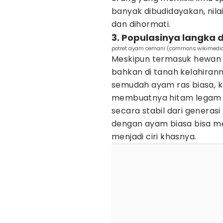
banyak dibudidayakan, nil
dan dihormati.
3. Populasinya langka 
potret ayam cemani (commons.wikimedia
Meskipun termasuk hewan 
bahkan di tanah kelahirann
semudah ayam ras biasa, k
membuatnya hitam legam be
secara stabil dari generasi
dengan ayam biasa bisa m
menjadi ciri khasnya.