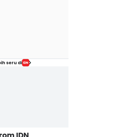
ih seru di
from IDN