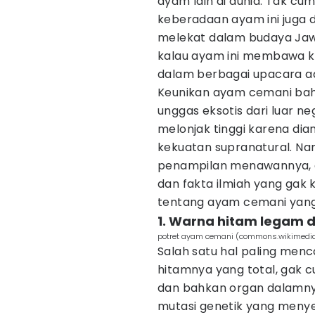
ayam lain di dunia. Tak c
keberadaan ayam ini juga d
melekat dalam budaya Jaw
kalau ayam ini membawa ke
dalam berbagai upacara a
Keunikan ayam cemani bah
unggas eksotis dari luar ne
melonjak tinggi karena di
kekuatan supranatural. Na
penampilan menawannya, c
dan fakta ilmiah yang gak k
tentang ayam cemani yang
1. Warna hitam legam d
potret ayam cemani (commons.wikimedia
Salah satu hal paling men
hitamnya yang total, gak cum
dan bahkan organ dalamnya.
mutasi genetik yang meny