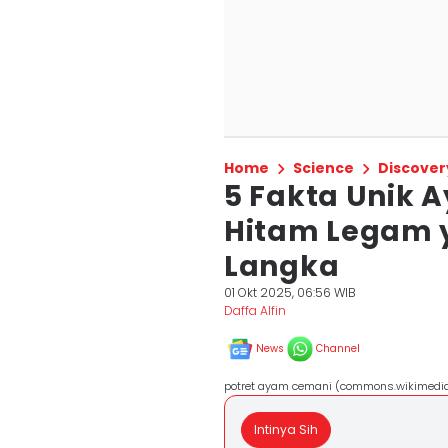
Home
Science
Discover
5 Fakta Unik 
Hitam Legam y
Langka
01 Okt 2025, 06:56 WIB
Daffa Alfin
News
Channel
potret ayam cemani (commons.wikimedia
Intinya Sih