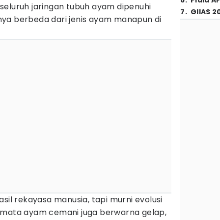
6
.
Piala A
seluruh jaringan tubuh ayam dipenuhi
7
.
GIIAS 2
ya berbeda dari jenis ayam manapun di
sil rekayasa manusia, tapi murni evolusi
 mata ayam cemani juga berwarna gelap,