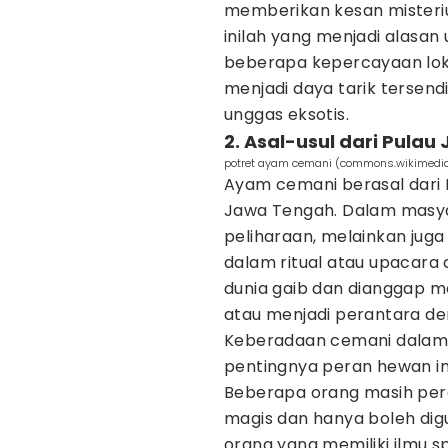
memberikan kesan misteri
inilah yang menjadi alasan
beberapa kepercayaan lokal
menjadi daya tarik tersend
unggas eksotis.
2. Asal-usul dari Pulau
potret ayam cemani (commons.wikimedia
Ayam cemani berasal dari I
Jawa Tengah. Dalam masya
peliharaan, melainkan juga 
dalam ritual atau upacara 
dunia gaib dan dianggap 
atau menjadi perantara den
Keberadaan cemani dalam
pentingnya peran hewan in
Beberapa orang masih per
magis dan hanya boleh dig
orang yang memiliki ilmu sp