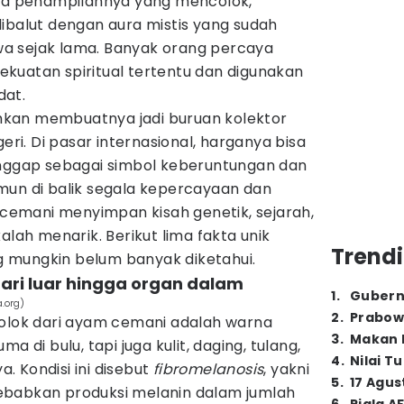
uma penampilannya yang mencolok,
ibalut dengan aura mistis yang sudah
a sejak lama. Banyak orang percaya
kuatan spiritual tertentu dan digunakan
dat.
kan membuatnya jadi buruan kolektor
geri. Di pasar internasional, harganya bisa
anggap sebagai simbol keberuntungan dan
mun di balik segala kepercayaan dan
emani menyimpan kisah genetik, sejarah,
alah menarik. Berikut lima fakta unik
Trendi
 mungkin belum banyak diketahui.
ari luar hingga organ dalam
1
.
Gubern
.org)
2
.
Prabow
colok dari ayam cemani adalah warna
3
.
Makan B
a di bulu, tapi juga kulit, daging, tulang,
4
.
Nilai T
 Kondisi ini disebut
fibromelanosis
, yakni
5
.
17 Agus
ebabkan produksi melanin dalam jumlah