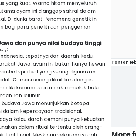
us yang kuat. Warna hitam menyeluruh
 utama ayam ini dianggap sakral dalam
. Di dunia barat, fenomena genetik ini
iri bagi para peneliti dan penggemar
 Jawa dan punya nilai budaya tinggi
.org)
ndonesia, tepatnya dari daerah Kedu,
Tonton leb
rakat Jawa, ayam ini bukan hanya hewan
simbol spiritual yang sering digunakan
adat. Cemani sering dikaitkan dengan
memiliki kemampuan untuk menolak bala
gan roh leluhur.
 budaya Jawa menunjukkan betapa
i dalam kepercayaan tradisional.
caya kalau darah cemani punya kekuatan
unakan dalam ritual tertentu oleh orang-
More 
iritual tinggi. Meskipun sekarang sudah