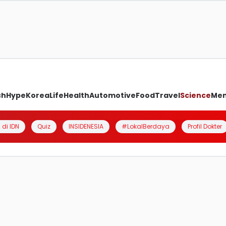
ch
Hype
Korea
Life
Health
Automotive
Food
Travel
Science
Me
 di IDN
Quiz
INSIDENESIA
#LokalBerdaya
Profil Dokter