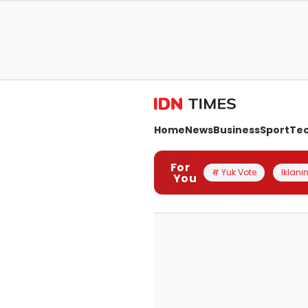
Home
News
Business
Sport
Te
For
# Yuk Vote
Iklanin
You