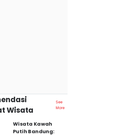
endasi
See
t Wisata
More
Wisata Kawah
Putih Bandung: