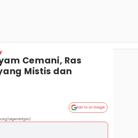
y
Ayam Cemani, Ras
ang Mistis dan
Add Us on Google
.org/Legendofgao)