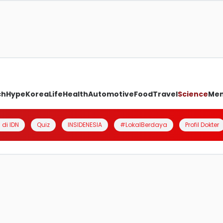
ch
Hype
Korea
Life
Health
Automotive
Food
Travel
Science
Me
 di IDN
Quiz
INSIDENESIA
#LokalBerdaya
Profil Dokter