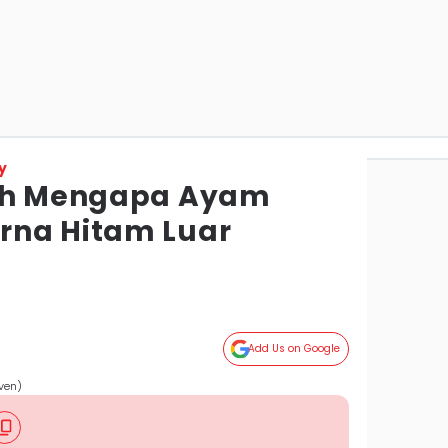
y
iah Mengapa Ayam
rna Hitam Luar
Add Us on Google
ven)