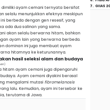
6
.
Piala A
7
.
GIIAS 2
dimiliki ayam cemani ternyata bersifat
akan selalu menunjukkan efeknya meskipun
 ini berbeda dengan gen resesif, yang
ka ada dua salinan yang sama.
ani akan selalu berwarna hitam, bahkan
ngan ayam lain yang berwarna berbeda.
en dominan ini juga membuat ayam
arna hitamnya ke keturunannya.
kan hasil seleksi alam dan budaya
ven)
na hitam ayam cemani juga dipengaruhi
 budaya. Ayam cemani diyakini berasal
ang mengalami mutasi
fibromelanosis
yang lalu. Kemudian, ayam ini tersebar ke
ia, terutama di Jawa.