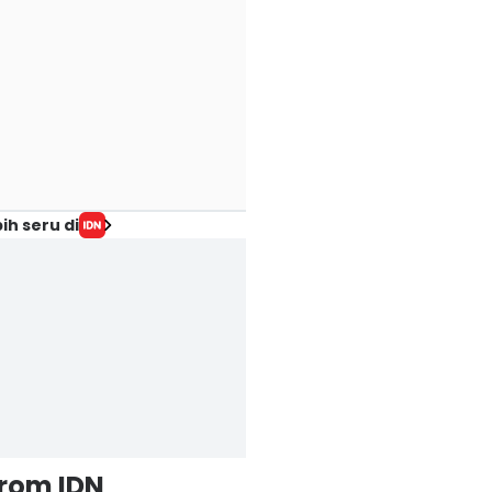
ih seru di
from IDN