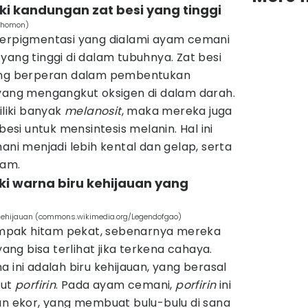
i kandungan zat besi yang tinggi
Thomon)
perpigmentasi yang dialami ayam cemani
yang tinggi di dalam tubuhnya. Zat besi
yang berperan dalam pembentukan
n yang mengangkut oksigen di dalam darah.
liki banyak
melanosit
, maka mereka juga
i untuk mensintesis melanin. Hal ini
 menjadi lebih kental dan gelap, serta
jam.
i warna biru kehijauan yang
ehijauan (commons.wikimedia.org/Legendofgao)
mpak hitam pekat, sebenarnya mereka
yang bisa terlihat jika terkena cahaya.
a ini adalah biru kehijauan, yang berasal
but
porfirin
. Pada ayam cemani,
porfirin
ini
an ekor, yang membuat bulu-bulu di sana