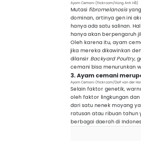
Ayam Cemani (flickr.com/Hùng Anh Hồ)
Mutasi
fibromelanosis
yang 
dominan, artinya gen ini 
hanya ada satu salinan. Hal
hanya akan berpengaruh ji
Oleh karena itu, ayam cem
jika mereka dikawinkan de
dilansir
Backyard Poultry,
g
cemani bisa menurunkan w
3. Ayam cemani merupa
Ayam Cemani (flickr.com/Dolf van der Ha
Selain faktor genetik, war
oleh faktor lingkungan dan
dari satu nenek moyang y
ratusan atau ribuan tahun 
berbagai daerah di Indones