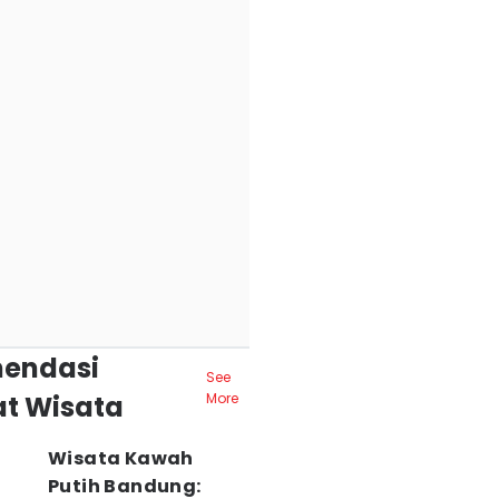
endasi
See
t Wisata
More
Wisata Kawah
Putih Bandung: