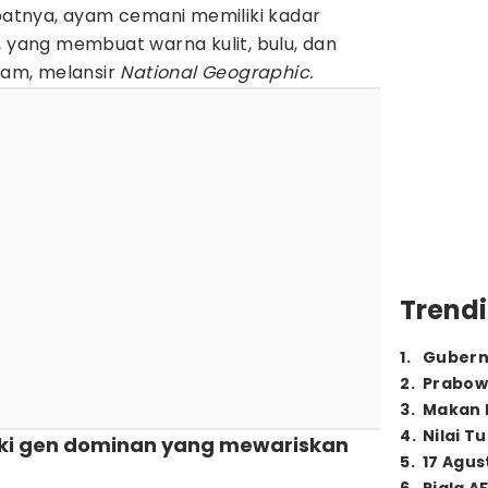
ibatnya, ayam cemani memiliki kadar
, yang membuat warna kulit, bulu, dan
itam, melansir
National Geographic.
Trendi
1
.
Gubern
2
.
Prabow
3
.
Makan B
4
.
Nilai T
ki gen dominan yang mewariskan
5
.
17 Agus