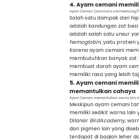
4. Ayam cemani memilik
Ayam Cemani (commons.wikimedia.org/
Salah satu dampak dari hi
adalah kandungan zat besi 
adalah salah satu unsur 
hemoglobin
, yaitu protei
Karena ayam cemani memi
membutuhkan banyak zat bes
membuat darah ayam cemani
memiliki rasa yang lebih ta
5. Ayam cemani memilik
memantulkan cahaya
Ayam Cemani memantulkan warna biru k
Meskipun ayam cemani ta
memiliki sedikit warna lain 
Dilansir
BirdAcademy,
warn
dari pigmen lain yang dise
terdapat di bagian leher d