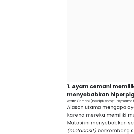
1. Ayam cemani memilik
menyebabkan hiperpi
Ayam Cemani (needpix.com/furbymama)
Alasan utama mengapa ay
karena mereka memiliki mu
Mutasi ini menyebabkan s
(melanosit)
berkembang se