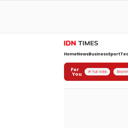
Home
News
Business
Sport
Te
For
# Yuk Vote
Iklanin
You