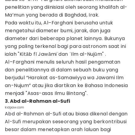
penelitian yang diinisiasi oleh seorang khalifah al-
Ma’mun yang berada di Baghdad, Irak.
Pada waktu itu, Al–Farghani berusaha untuk
mengetahui diameter bumi, jarak, dan juga
diameter dari beberapa planet lainnya. Bukunya
yang paling terkenal bagi para astronom saat ini
ialah "Kitāb fī Jawāmiʿdan ʿIlm al-Nujūm" .
Al–Farghani menulis seluruh hasil pengamatan
dan penelitiannya di dalam sebuah buku yang
berjudul “Harakat as-Samawiyya wa Jawami Ilm
an-Nujum” atau jika diartikan ke Bahasa Indonesia
menjadi "Asas-asas Ilmu Bintang".
3. Abd al-Rahman al-Sufi
kidpaw.com
Abd al-Rahman al-Sufi atau biasa dikenal dengan
Al-Sufi merupakan seseorang yang berkontribusi
besar dalam menetapkan arah laluan bagi