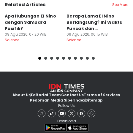
Related Articles
See More
Apa Hubungan El Nino
Berapa Lama El Nino
4
dengan Samudra
Berlangsung? Ini Waktu
An
Pasifik?
Puncak dan
P
09 Agu 2026, 07:20 WIB
Penyebabnya
09 Agu 2026, 06:15 WIB
F
08
Science
Science
Sc
About Us
Editorial Team
Contact Us
Terms of Services
Pedoman Media Siber
Index
Sitemap
Follow Us
Download