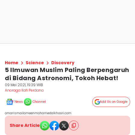
Home
Science
Discovery
5 Ilmuwan Muslim Paling Berpengaruh
di Bidang Astronomi, Tokoh Hebat!
09 Mei 2021, 19:39 WIB
Anoraga Ilafi Perdana
News
Channel
Add Us on Google
omarismailameenmohamedalkhoori.com
Share Article