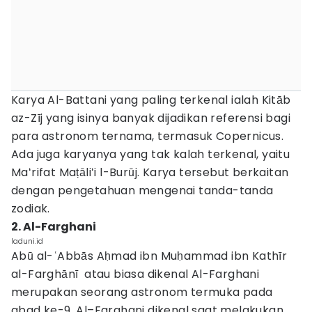
Karya Al-Battani yang paling terkenal ialah Kitāb
az-Zīj yang isinya banyak dijadikan referensi bagi
para astronom ternama, termasuk Copernicus.
Ada juga karyanya yang tak kalah terkenal, yaitu
Maʻrifat Maṭāliʻi l-Burūj. Karya tersebut berkaitan
dengan pengetahuan mengenai tanda-tanda
zodiak.
2. Al-Farghani
laduni.id
Abū al-ʿAbbās Aḥmad ibn Muḥammad ibn Kathīr
al-Farghānī atau biasa dikenal Al-Farghani
merupakan seorang astronom termuka pada
abad ke-9. Al–Farghani dikenal saat melakukan