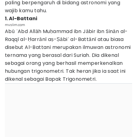
paling berpengaruh di bidang astronomi yang
wajib kamu tahu.
1. Al-Battani
mvslim.com
Abū ʿAbd Allāh Muḥammad ibn Jābir ibn Sinān al-
Raqqī al-Ḥarrānī aṣ-Ṣābiʾ al-Battānī atau biasa
disebut Al-Battani merupakan ilmuwan astronomi
ternama yang berasal dari Suriah. Dia dikenal
sebagai orang yang berhasil memperkenalkan
hubungan trigonometri. Tak heran jika ia saat ini
dikenal sebagai Bapak Trigonometri.