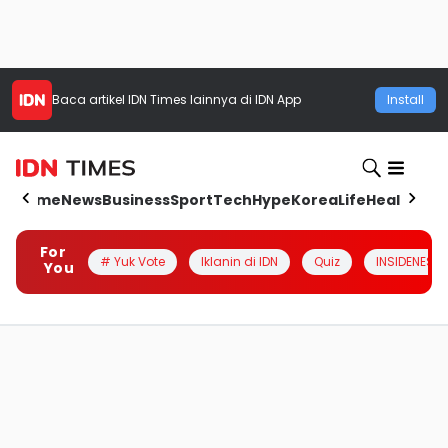
Baca artikel
IDN Times
lainnya di IDN App
Install
Home
News
Business
Sport
Tech
Hype
Korea
Life
Health
Aut
For
# Yuk Vote
Iklanin di IDN
Quiz
INSIDENESIA
You