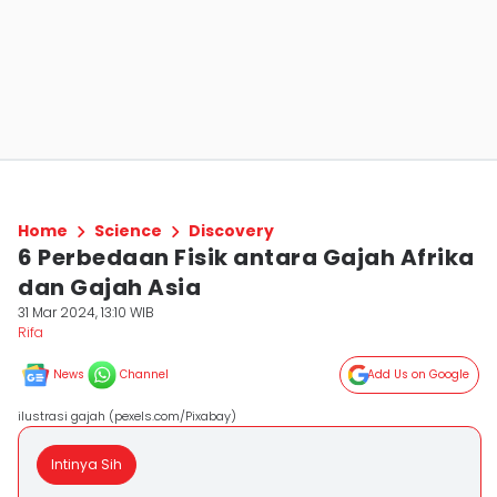
Home
Science
Discovery
6 Perbedaan Fisik antara Gajah Afrika
dan Gajah Asia
31 Mar 2024, 13:10 WIB
Rifa
News
Channel
Add Us on Google
ilustrasi gajah (pexels.com/Pixabay)
Intinya Sih