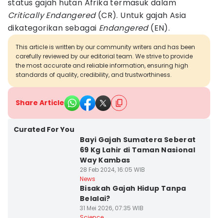
status gajah hutan Afrika termasuk dalam
Critically Endangered
(CR). Untuk gajah Asia
dikategorikan sebagai
Endangered
(EN).
This article is written by our community writers and has been
carefully reviewed by our editorial team. We strive to provide
the most accurate and reliable information, ensuring high
standards of quality, credibility, and trustworthiness.
Share Article
Curated For You
Bayi Gajah Sumatera Seberat
69 Kg Lahir di Taman Nasional
Way Kambas
28 Feb 2024, 16:05 WIB
News
Bisakah Gajah Hidup Tanpa
Belalai?
31 Mei 2026, 07:35 WIB
Science