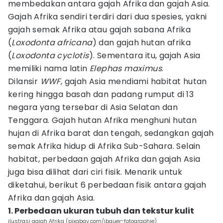
membedakan antara gajah Afrika dan gajah Asia.
Gajah Afrika sendiri terdiri dari dua spesies, yakni
gajah semak Afrika atau gajah sabana Afrika
(
Loxodonta africana
) dan gajah hutan afrika
(
Loxodonta cyclotis
). Sementara itu, gajah Asia
memiliki nama latin
Elephas maximus
.
Dilansir
WWF
, gajah Asia mendiami habitat hutan
kering hingga basah dan padang rumput di 13
negara yang tersebar di Asia Selatan dan
Tenggara. Gajah hutan Afrika menghuni hutan
hujan di Afrika barat dan tengah, sedangkan gajah
semak Afrika hidup di Afrika Sub-Sahara. Selain
habitat, perbedaan gajah Afrika dan gajah Asia
juga bisa dilihat dari ciri fisik. Menarik untuk
diketahui, berikut 6 perbedaan fisik antara gajah
Afrika dan gajah Asia.
1. Perbedaan ukuran tubuh dan tekstur kulit
ilustrasi gajah Afrika (pixabay.com/jbauer-fotographie)