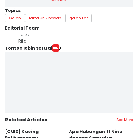
Topics
Gajah
fakta unik hewan
gajah liar
Editorial Team
Editor
Rifa
Tonton lebih seru di
Related Articles
See More
[QUIZ] Kucing
Apa Hubungan El Nino
B