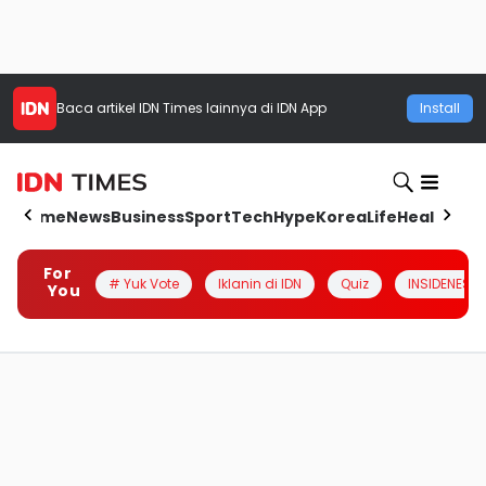
Baca artikel
IDN Times
lainnya di IDN App
Install
Home
News
Business
Sport
Tech
Hype
Korea
Life
Health
Aut
For
# Yuk Vote
Iklanin di IDN
Quiz
INSIDENESIA
You