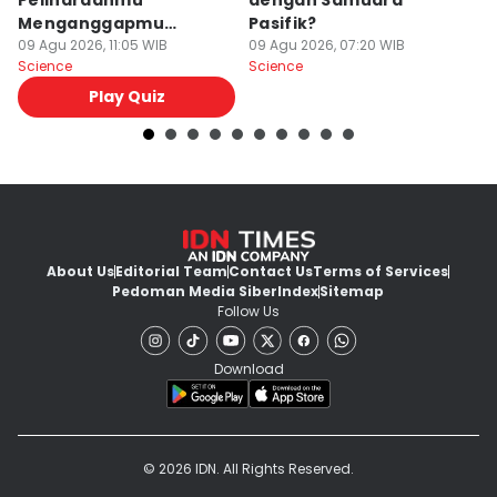
Peliharaanmu
dengan Samudra
B
Menganggapmu
Pasifik?
P
Sebagai Apa, Babu atau
09 Agu 2026, 11:05 WIB
09 Agu 2026, 07:20 WIB
P
09
Science
Science
Sc
Temannya?
Play Quiz
About Us
Editorial Team
Contact Us
Terms of Services
Pedoman Media Siber
Index
Sitemap
Follow Us
Download
© 2026 IDN. All Rights Reserved.