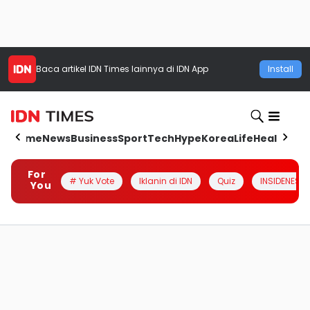
Baca artikel
IDN Times
lainnya di IDN App
Install
Home
News
Business
Sport
Tech
Hype
Korea
Life
Health
Aut
For
# Yuk Vote
Iklanin di IDN
Quiz
INSIDENESIA
You