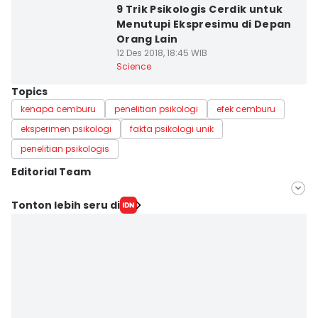
9 Trik Psikologis Cerdik untuk
Menutupi Ekspresimu di Depan
Orang Lain
12 Des 2018, 18:45 WIB
Science
Topics
kenapa cemburu
penelitian psikologi
efek cemburu
eksperimen psikologi
fakta psikologi unik
penelitian psikologis
Editorial Team
Editor
Tonton lebih seru di
Bayu D. Wicaksono
Editor
Yudha ‎