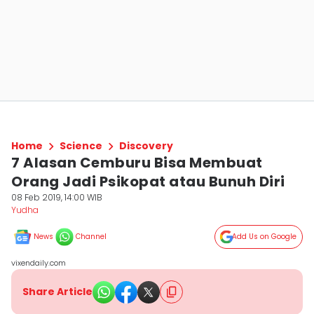
Home
Science
Discovery
7 Alasan Cemburu Bisa Membuat
Orang Jadi Psikopat atau Bunuh Diri
08 Feb 2019, 14:00 WIB
Yudha ‎
News
Channel
Add Us on Google
vixendaily.com
Share Article