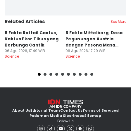
Related Articles
See More
5 Fakta Rattail Cactus,
5 Fakta Mittelberg, Desa
5 
Kaktus Ekor Tikus yang
Pegunungan Austria
H
Berbunga Cantik
dengan Pesona Masa
P
06 Agu 2026, 17:49 WIB
Lalu
06 Agu 2026, 17:29 WIB
M
06
Science
Science
Sc
About Us
Editorial Team
Contact Us
Terms of Services
Pedoman Media Siber
Index
Sitemap
Follow Us