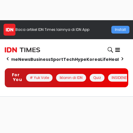
Baca artikel
IDN Times
lainnya di IDN App
Install
Home
News
Business
Sport
Tech
Hype
Korea
Life
Health
Aut
For
# Yuk Vote
Iklanin di IDN
Quiz
INSIDENESIA
You