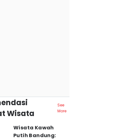
endasi
See
t Wisata
More
Wisata Kawah
Putih Bandung: