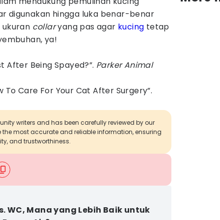
alam mendukung pemulihan kucing
llar digunakan hingga luka benar-benar
h ukuran
collar
yang pas agar
kucing
tetap
embuhan, ya!
t After Being Spayed?”.
Parker Animal
 To Care For Your Cat After Surgery”.
munity writers and has been carefully reviewed by our
de the most accurate and reliable information, ensuring
ity, and trustworthiness.
vs. WC, Mana yang Lebih Baik untuk