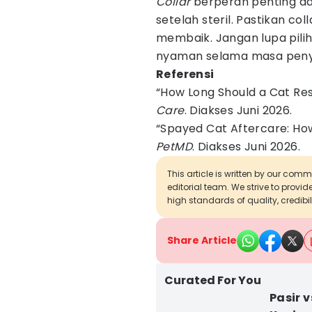
Collar
berperan penting d
setelah steril. Pastikan co
membaik. Jangan lupa pili
nyaman selama masa peny
Referensi
“How Long Should a Cat Res
Care
. Diakses Juni 2026.
“Spayed Cat Aftercare: How
PetMD
. Diakses Juni 2026.
This article is written by our com
editorial team. We strive to provi
high standards of quality, credibil
Share Article
Curated For You
Pasir 