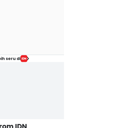
ih seru di
from IDN