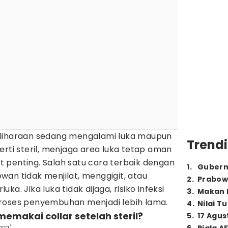
eliharaan sedang mengalami luka maupun
Trendi
erti steril, menjaga area luka tetap aman
 penting. Salah satu cara terbaik dengan
1
.
Gubern
wan tidak menjilat, menggigit, atau
2
.
Prabow
a. Jika luka tidak dijaga, risiko infeksi
3
.
Makan B
roses penyembuhan menjadi lebih lama.
4
.
Nilai T
emakai collar setelah steril?
5
.
17 Agus
hang)