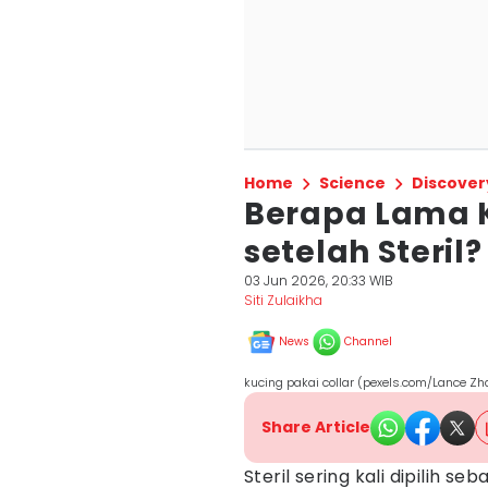
Home
Science
Discover
Berapa Lama K
setelah Steril?
03 Jun 2026, 20:33 WIB
Siti Zulaikha
News
Channel
kucing pakai collar (pexels.com/Lance Z
Share Article
Steril sering kali dipilih 