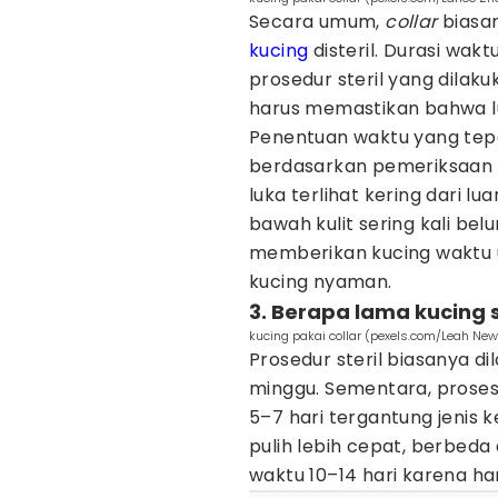
Secara umum,
collar
biasan
kucing
disteril. Durasi wak
prosedur steril yang dilak
harus memastikan bahwa l
Penentuan waktu yang tep
berdasarkan pemeriksaan 
luka terlihat kering dari lua
bawah kulit sering kali bel
memberikan kucing waktu u
kucing nyaman.
3. Berapa lama kucing 
kucing pakai collar (pexels.com/Leah Ne
Prosedur steril biasanya di
minggu. Sementara, prose
5–7 hari tergantung jenis 
pulih lebih cepat, berbed
waktu 10–14 hari karena ha