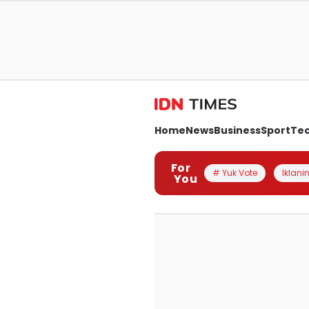
Home
News
Business
Sport
Te
For
# Yuk Vote
Iklanin
You