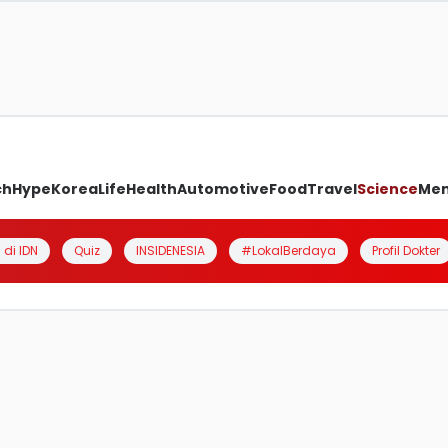
ch
Hype
Korea
Life
Health
Automotive
Food
Travel
Science
Me
 di IDN
Quiz
INSIDENESIA
#LokalBerdaya
Profil Dokter