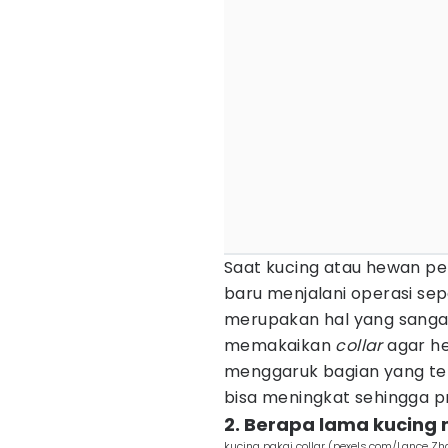
Saat kucing atau hewan p
baru menjalani operasi sep
merupakan hal yang sangat
memakaikan
collar
agar he
menggaruk bagian yang terluk
bisa meningkat sehingga p
2. Berapa lama kucing m
kucing pakai collar (pexels.com/Lance Z