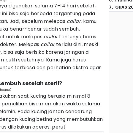
6
.
Piala A
ya digunakan selama 7–14 hari setelah
7
.
GIIAS 2
tu ini bisa saja berbeda tergantung pada
ukan. Jadi, sebelum melepas
collar
, kamu
uka benar-benar sudah sembuh.
at untuk melepas
collar
tentunya harus
dokter. Melepas
collar
terlalu dini, meski
r, bisa saja berisiko karena jaringan di
um pulih seutuhnya. Kamu juga harus
ntuk terbiasa dan perhatian ekstra agar
sembuh setelah steril?
whouse)
lakukan saat kucing berusia minimal 8
s pemulihan bisa memakan waktu selama
kelamin. Pada kucing jantan cenderung
a dengan kucing betina yang membutuhkan
rus dilakukan operasi perut.