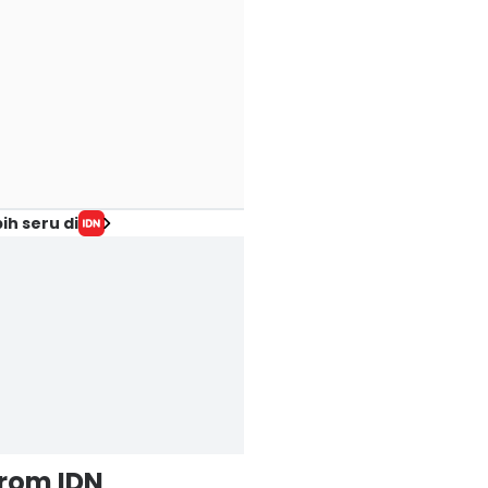
ih seru di
from IDN