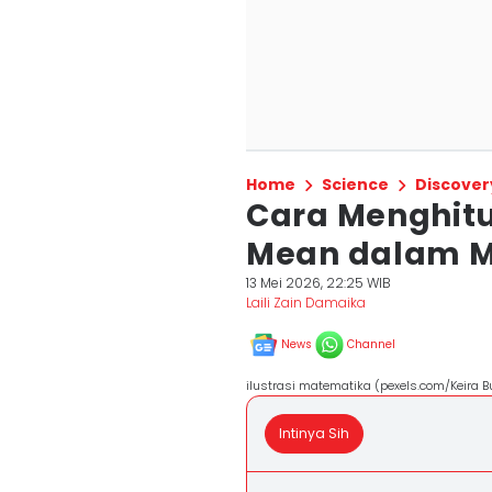
Home
Science
Discover
Cara Menghitu
Mean dalam 
13 Mei 2026, 22:25 WIB
Laili Zain Damaika
News
Channel
ilustrasi matematika (pexels.com/Keira B
Intinya Sih