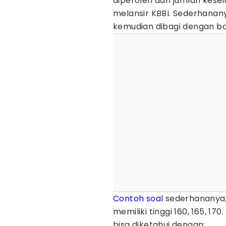
diperoleh dari jumlah kese
melansir KBBI. Sederhanan
kemudian dibagi dengan b
Contoh soal
sederhananya, 
memiliki tinggi 160, 165, 17
bisa diketahui dengan: