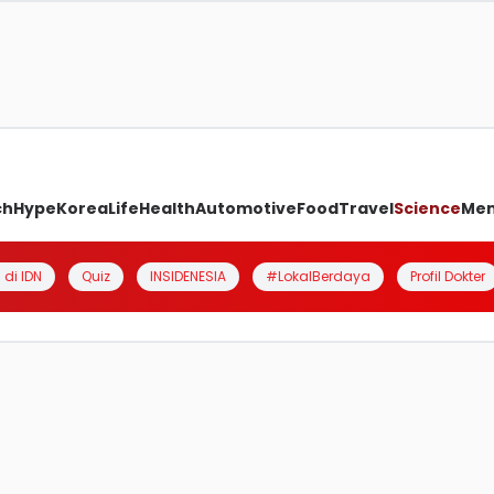
ch
Hype
Korea
Life
Health
Automotive
Food
Travel
Science
Me
 di IDN
Quiz
INSIDENESIA
#LokalBerdaya
Profil Dokter