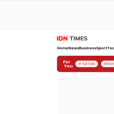
Home
News
Business
Sport
Te
For
# Yuk Vote
Iklanin
You