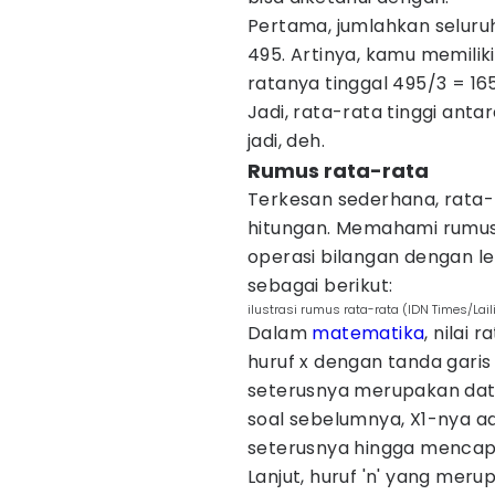
Pertama, jumlahkan seluruh 
495. Artinya, kamu memilik
ratanya tinggal 495/3 = 165
Jadi, rata-rata tinggi anta
jadi, deh.
Rumus rata-rata
Terkesan sederhana, rata-
hitungan. Memahami rum
operasi bilangan dengan l
sebagai berikut:
ilustrasi rumus rata-rata (IDN Times/Lail
Dalam
matematika
, nilai
huruf x dengan tanda garis 
seterusnya merupakan data
soal sebelumnya, X1-nya ad
seterusnya hingga mencapai
Lanjut, huruf 'n' yang mer