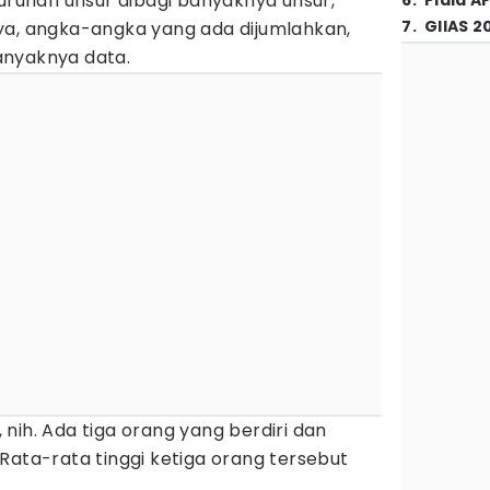
luruhan unsur dibagi banyaknya unsur,
6
.
Piala A
7
.
GIIAS 2
ya, angka-angka yang ada dijumlahkan,
anyaknya data.
nih. Ada tiga orang yang berdiri dan
0. Rata-rata tinggi ketiga orang tersebut