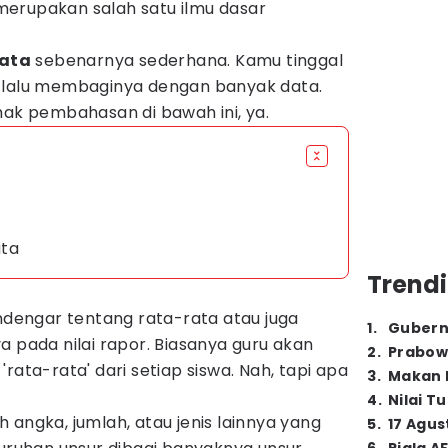
erupakan salah satu ilmu dasar
ata
sebenarnya sederhana. Kamu tinggal
 lalu membaginya dengan banyak data.
mak pembahasan di bawah ini, ya.
ata
Trendi
engar tentang rata-rata atau juga
1
.
Gubern
a pada nilai rapor. Biasanya guru akan
2
.
Prabow
rata-rata' dari setiap siswa. Nah, tapi apa
3
.
Makan B
4
.
Nilai T
 angka, jumlah, atau jenis lainnya yang
5
.
17 Agus