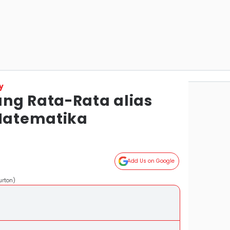
y
ng Rata-Rata alias
Matematika
Add Us on Google
urton)