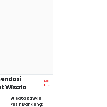
endasi
See
t Wisata
More
Wisata Kawah
Putih Bandung: