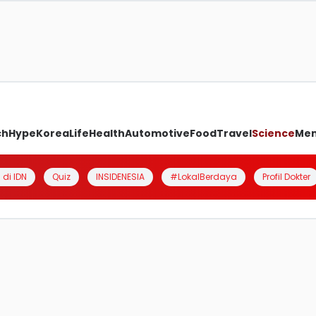
ch
Hype
Korea
Life
Health
Automotive
Food
Travel
Science
Me
 di IDN
Quiz
INSIDENESIA
#LokalBerdaya
Profil Dokter