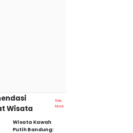
endasi
See
t Wisata
More
Wisata Kawah
Putih Bandung: