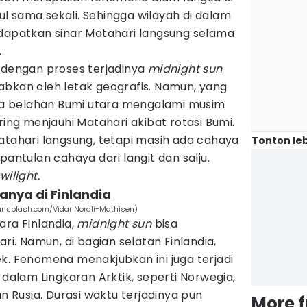
l sama sekali. Sehingga wilayah di dalam
ndapatkan sinar Matahari langsung selama
.
dengan proses terjadinya
midnight sun
abkan oleh letak geografis. Namun, yang
a belahan Bumi utara mengalami musim
ring menjauhi Matahari akibat rotasi Bumi.
atahari langsung, tetapi masih ada cahaya
Tonton leb
pantulan cahaya dari langit dan salju.
twilight.
anya di Finlandia
(unsplash.com/Vidar Nordli-Mathisen)
ara Finlandia,
midnight sun
bisa
ari. Namun, di bagian selatan Finlandia,
k. Fenomena menakjubkan ini juga terjadi
 dalam Lingkaran Arktik, seperti Norwegia,
an Rusia. Durasi waktu terjadinya pun
More 