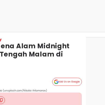
y
mena Alam Midnight
 Tengah Malam di
Add Us on Google
dia (unsplash.com/Nikolai Artamonov)