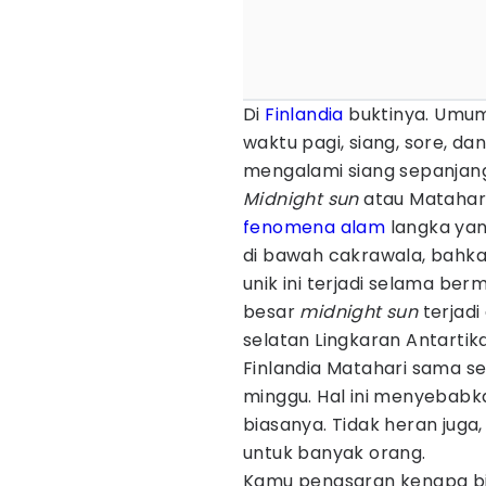
Di
Finlandia
buktinya. Umum
waktu pagi, siang, sore, d
mengalami siang sepanjang
Midnight sun
atau Matahari
fenomena alam
langka yan
di bawah cakrawala, bahk
unik ini terjadi selama be
besar
midnight sun
terjadi
selatan Lingkaran Antartika
Finlandia Matahari sama s
minggu. Hal ini menyebabka
biasanya. Tidak heran juga, 
untuk banyak orang.
Kamu penasaran kenapa bi