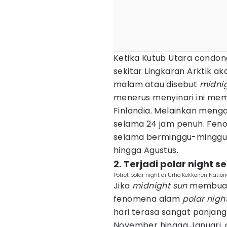
Ketika Kutub Utara condon
sekitar Lingkaran Arktik 
malam atau disebut
midnig
menerus menyinari ini mem
Finlandia. Melainkan menga
selama 24 jam penuh. Fe
selama berminggu-minggu d
hingga Agustus.
2. Terjadi polar night 
Potret polar night di Urho Kekkonen Natio
Jika
midnight sun
membuat 
fenomena alam
polar nigh
hari terasa sangat panjang 
November hingga Januari,