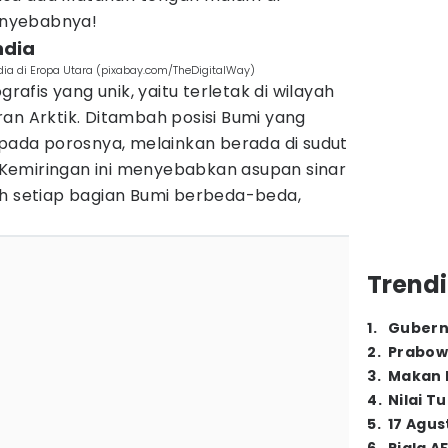
penyebabnya!
ndia
ndia di Eropa Utara (pixabay.com/TheDigitalWay)
grafis yang unik, yaitu terletak di wilayah
an Arktik. Ditambah posisi Bumi yang
 pada porosnya, melainkan berada di sudut
t. Kemiringan ini menyebabkan asupan sinar
eh setiap bagian Bumi berbeda-beda,
Trendi
1
.
Gubern
2
.
Prabow
3
.
Makan B
4
.
Nilai T
5
.
17 Agus