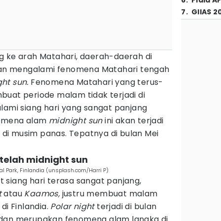
6
.
Piala A
7
.
GIIAS 2
g ke arah Matahari, daerah-daerah di
akan mengalami fenomena Matahari tengah
ht sun.
Fenomena Matahari yang terus-
buat periode malam tidak terjadi di
lami siang hari yang sangat panjang
nomena alam
midnight sun
ini akan terjadi
i musim panas. Tepatnya di bulan Mei
setelah midnight sun
nal Park, Finlandia (unsplash.com/Harri P)
siang hari terasa sangat panjang,
t
atau
Kaamos,
justru membuat malam
di Finlandia.
Polar night
terjadi di bulan
 dan merupakan fenomena alam langka di