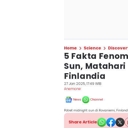
Home
Science
Discover
5 Fakta Feno
Sun, Matahari
Finlandia
27 Jan 2025, 17:49 WIB
Anemone
News
Channel
Potret midnight sun di Rovaniemi, Finlan
Share Article