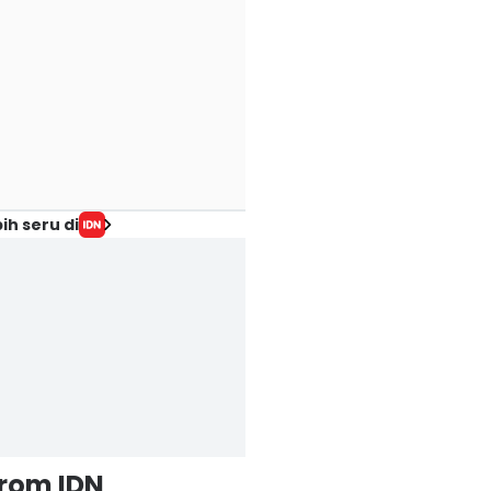
ih seru di
from IDN