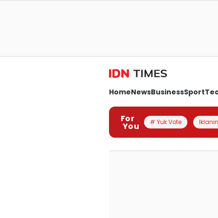
Home
News
Business
Sport
Te
For
# Yuk Vote
Iklanin
You