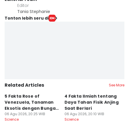
Editor
Tania Stephanie
Tonton lebih seru di
Related Articles
See More
5 Fakta Rose of
4 Fakta Ilmiah tentang
5 
Venezuela, Tanaman
Daya Tahan Fisik Anjing
d
Eksotis dengan Bunga
Saat Berlari
S
Merah Menyala
06 Agu 2026, 20:25 WIB
06 Agu 2026, 20:10 WIB
06
Science
Science
Sc