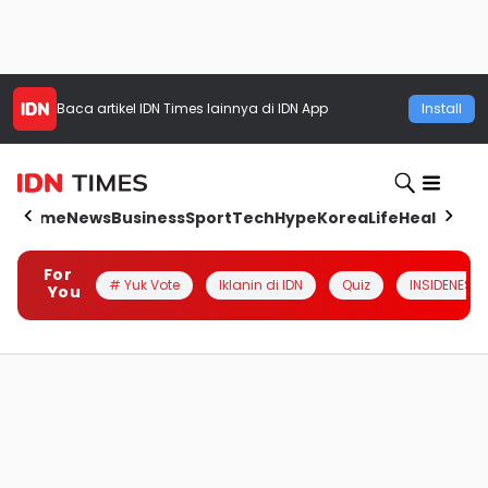
Baca artikel
IDN Times
lainnya di IDN App
Install
Home
News
Business
Sport
Tech
Hype
Korea
Life
Health
Aut
For
# Yuk Vote
Iklanin di IDN
Quiz
INSIDENESIA
You