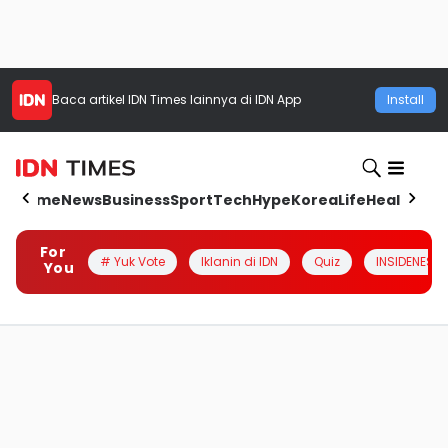
Baca artikel
IDN Times
lainnya di IDN App
Install
Home
News
Business
Sport
Tech
Hype
Korea
Life
Health
Aut
For
# Yuk Vote
Iklanin di IDN
Quiz
INSIDENESIA
You